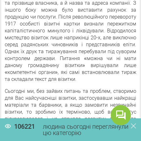
та прізвище власника, а й назва та адреса компанії. З
іншого боку можна було виставити рахунок за
продукцію чи послуги. Після революційного перевороту
1917 особисті візитні картки визнали пережитком
капіталістичного минулого і ліквідували. Відродилося
мистецтво візиток лише наприкінці 20-х, але виключно
серед радянських чиновників і представників еліти.
Однак їх друк та тиражування перебували під суворим
контролем держави. Питання «можна чи ні мати
даному громадянину візитки» вирішували лише
«компетентні органи», які самі встановлювали тираж
та складали текст для візитки.
Сьогодні ми, без зайвих питань та проблем, створимо
для Вас найсучасніші візитки, застосувавши найкращі
матеріали та барвники, а якщо замовити незвичайні
візитки, то зробимо їх терміново, щоб ваш статус
підкреслювався і це сприяло розвитку бізнесу та
залученню нових клієнтів.
106221
людина сьогодні переглянули
цю категорію
У нас можна вибрати параметри візитки: формат,