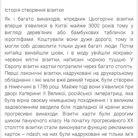
Історія створення візитки
Як і багато винаходів, «предки» Цьогорічні візитки
вперше з'явилися в Китаї майже 3000 років тому у
вигляді дерев'яних або бамбукових табличок з
ієрогліфами. Коштували вони дуже дорого, тому їх
могли собі дозволити тільки дуже багаті люди. Потім
китайці винайшли шовк, і в моду увійшли яскраво-
червоні елітні візитки, написані чорною тушшю. У
Європу візитні картки потрапили через багато століть.
Перші лаконічні візитки, надруковані на друкарському
обладнанні і які мали вже деякий тираж, були створені
в Німеччині в 1786 році. Майже тоді вони з'явилися при
дворі Катерини II Великої, російської імператриці, яка
була вірна своєму німецькому походження і з великим
задоволенням вводила біля підвладної їй країни всякі
прогресивні винаходи. Візитні карти були дорогим
шиком пануючого класу. На початку прогресивного ХХ
століття візитки стали виконувати функцію рекламних
карток – ndash; на них були надруковані не тільки ім'я