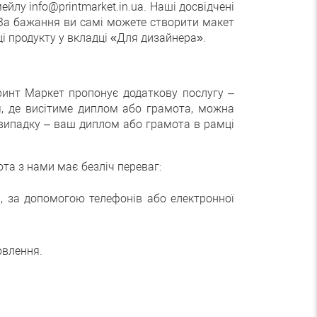
йлу info@printmarket.in.ua. Наші досвідчені
 За бажання ви самі можете створити макет
ці продукту у вкладці «Для дизайнера».
ринт Маркет пропонує додаткову послугу –
я, де висітиме диплом або грамота, можна
 випадку – ваш диплом або грамота в рамці
та з нами має безліч переваг:
, за допомогою телефонів або електронної
овлення.