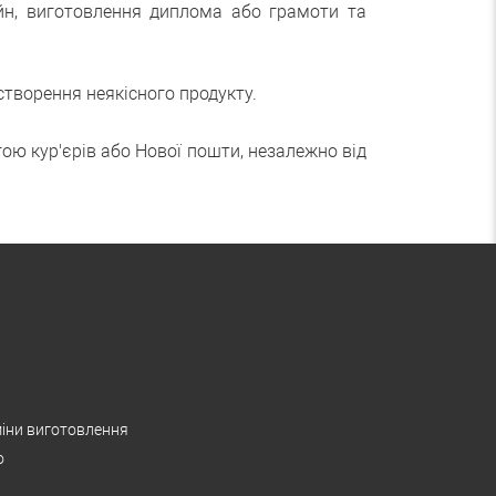
йн, виготовлення диплома або грамоти та
творення неякісного продукту.
ою кур'єрів або Нової пошти, незалежно від
іни виготовлення
о