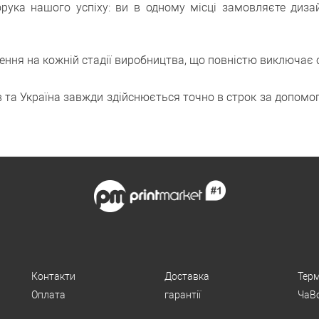
рука нашого успіху: ви в одному місці замовляєте диза
ня на кожній стадії виробництва, що повністю виключає с
та Україна завжди здійснюється точно в строк за допомог
Контакти
Доставка
Терм
Оплата
гарантії
ЧаВ