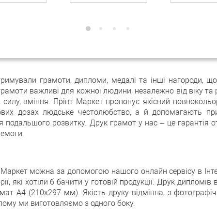
отримували грамоти, дипломи, медалі та інші нагороди, що
 грамоти важливі для кожної людини, незалежно від віку та
я, силу, вміння. Прінт Маркет пропонує якісний повноколь
вих дозах людське честолюбство, а й допомагають при
 подальшого розвитку. Друк грамот у нас – це гарантія 
ремоги.
 Маркет можна за допомогою нашого онлайн сервісу в Інт
рії, які хотіли б бачити у готовій продукції. Друк дипломі
мат А4 (210х297 мм). Якість друку відмінна, з фотограф
плому ми виготовляємо з одного боку.