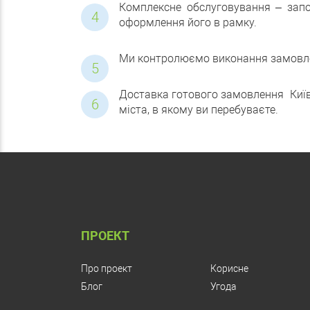
Комплексне обслуговування – запо
оформлення його в рамку.
Ми контролюємо виконання замовлен
Доставка готового замовлення Київ 
міста, в якому ви перебуваєте.
ПРОЕКТ
Про проект
Корисне
Блог
Угода