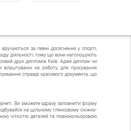
 вручаються за певні досягнення у спорті,
 роду діяльності, тому що вони наголошують
оровий друк дипломів Київ. Адже диплом чи
 влаштуванні на роботу, для просування
отримання справді красивого документа, що
ернеті. Ви зможете одразу заповнити форму
в відбувайся на щільному глянсовому сніжно-
ічною чіткістю деталей та повнокольоровою