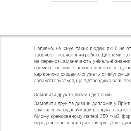
Напевно, не існує таких людей, які б не 
творчості, навчанні чи роботі. Дипломи та
на перемозі, відзначають унікальні знанн
грамота не лише задовольняють у здоро
кар'єрними сходами, служать стимулом для
запам'ятовується, що підтверджує ваші пе
Замовити друк та дизайн дипломів
Замовити друк та дизайн дипломів у Прінт
замовлення, відзначивши в опціях ті катего
білому крейдованому папері 350 г/м2, фор
передачею всієї палітри кольорів. Друк ди