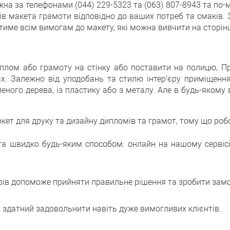
 за телефонами (044) 229-5323 та (063) 807-8943 та по-ме
тів макета грамоти відповідно до ваших потреб та смаків.
атиме всім вимогам до макету, які можна вивчити на сторін
плом або грамоту на стінку або поставити на полицю, П
х. Залежно від уподобань та стилю інтер'єру приміщенн
еного дерева, із пластику або з металу. Але в будь-якому
т для друку та дизайну дипломів та грамот, тому що робо
а швидко будь-яким способом: онлайн на нашому сервісі
рів допоможе прийняти правильне рішення та зробити зам
в, здатний задовольнити навіть дуже вимогливих клієнтів.