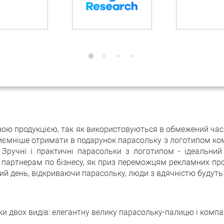
ю продукцією, так як використовуються в обмежений час -
иємніше отримати в подарунок парасольку з логотипом комп
 Зручні і практичні парасольки з логотипом - ідеальни
 партнерам по бізнесу, як приз переможцям рекламних пр
щовий день, відкриваючи парасольку, люди з вдячністю будуть
и двох видів: елегантну велику парасольку-палицю і комп