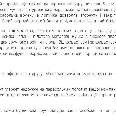
й парасольку з куполом чорного кольору, висотою 90 см і
талеві. Ручка з натурального дерева, забарвлена, лакована. 
асолька вручну, а липучка дозволяє згорнути і закрі
білий, чорний, жовтий, блакитний, яскраво-червоний, бордо
чна і компактна, легко вміщається навіть у невелику 
- нейлон, спиці і підстава металеві. Ручка з якісного пл
для зручного носіння на руці. Відкривається і закриваєтьс
акріпити парасольку в неробочому положенні. Парасолька
синій, фуксія, бордо, жовтий, фіолетовий, чорний, салатови
трафаретного друку. Максимальний розмір нанесення - 1
нт Маркет надрукує на парасольках логотип вашої компані
аїні, не важливо в велике місто Харків, Львів, Дніпропет
 нами будь-яким зручним для вас способом: по телефон