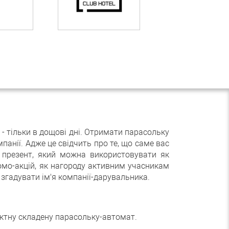
 тільки в дощові дні. Отримати парасольку
анії. Адже це свідчить про те, що саме вас
й презент, який можна використовувати як
омо-акцій, як нагороду активним учасникам
 згадувати ім'я компанії-дарувальника.
актну складену парасольку-автомат.