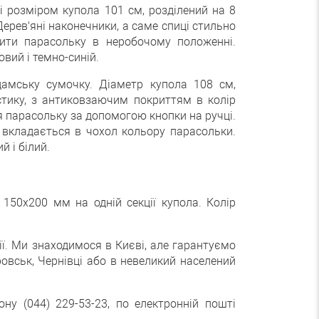
 розміром купола 101 см, розділений на 8
Дерев'яні наконечники, а саме спиці стильно
пити парасольку в неробочому положенні.
вий і темно-синій.
дамську сумочку. Діаметр купола 108 см,
астику, з антиковзаючим покриттям в колір
я парасольку за допомогою кнопки на ручці.
 вкладається в чохол кольору парасольки.
й і білий.
50х200 мм на одній секції купола. Колір
ї. Ми знаходимося в Києві, але гарантуємо
ровськ, Чернівці або в невеликий населений
у (044) 229-53-23, по електронній пошті