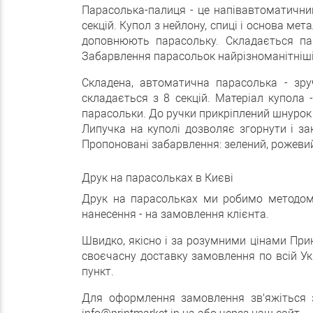
Парасолька-палиця - це напівавтоматични
секцій. Купол з нейлону, спиці і основа ме
доповнюють парасольку. Складається пар
Забарвлення парасольок найрізноманітніші: 
Складена, автоматична парасолька - зру
складається з 8 секцій. Матеріал купола 
парасольки. До ручки прикріплений шнурок 
Липучка на куполі дозволяє згорнути і з
Пропоновані забарвлення: зелений, рожевий, 
Друк на парасольках в Києві
Друк на парасольках ми робимо методом 
нанесення - на замовлення клієнта.
Швидко, якісно і за розумними цінами При
своєчасну доставку замовлення по всій Укр
пункт.
Для оформлення замовлення зв'яжіться з