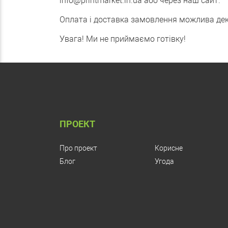
info@printmarket.in.ua або через наш сайт.
Оплата і доставка замовлення можлива де
Увага! Ми не приймаємо готівку!
ПРОЕКТ
Про проект
Корисне
Блог
Угода