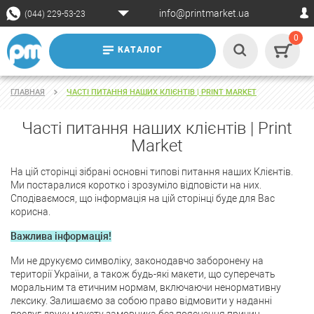
info@printmarket.ua
(044) 229-53-23
0
КАТАЛОГ
ГЛАВНАЯ
ЧАСТІ ПИТАННЯ НАШИХ КЛІЄНТІВ | PRINT MARKET
Часті питання наших клієнтів | Print
Market
На цій сторінці зібрані основні типові питання наших Клієнтів.
Ми постаралися коротко і зрозуміло відповісти на них.
Сподіваємося, що інформація на цій сторінці буде для Вас
корисна.
Важлива інформація!
Ми не друкуємо символіку, законодавчо заборонену на
території України, а також будь-які макети, що суперечать
моральним та етичним нормам, включаючи ненормативну
лексику. Залишаємо за собою право відмовити у наданні