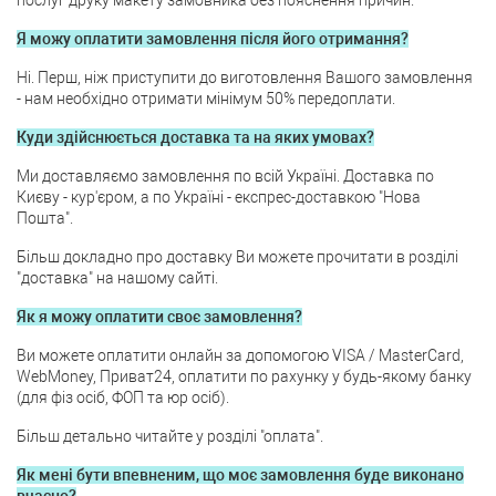
послуг друку макету замовника без пояснення причин.
Я можу оплатити замовлення після його отримання?
Ні. Перш, ніж приступити до виготовлення Вашого замовлення
- нам необхідно отримати мінімум 50% передоплати.
Куди здійснюється доставка та на яких умовах?
Ми доставляємо замовлення по всій Україні. Доставка по
Києву - кур'єром, а по Україні - експрес-доставкою "Нова
Пошта".
Більш докладно про доставку Ви можете прочитати в розділі
"доставка" на нашому сайті.
Як я можу оплатити своє замовлення?
Ви можете оплатити онлайн за допомогою VISA / MasterCard,
WebMoney, Приват24, оплатити по рахунку у будь-якому банку
(для фіз осіб, ФОП та юр осіб).
Більш детально читайте у розділі "оплата".
Як мені бути впевненим, що моє замовлення буде виконано