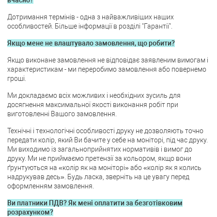
вчасно?
Дотримання термінів - одна з найважливіших наших
особливостей. Більше інформації в розділі "Гарантії".
Якщо мене не влаштувало замовлення, що робити?
Якщо виконане замовлення не відповідає заявленим вимогам і
характеристикам - ми переробимо замовлення або повернемо
гроші.
Ми докладаємо всіх можливих і необхідних зусиль для
досягнення максимальної якості виконання робіт при
виготовленні Вашого замовлення.
Технічні і технологічні особливості друку не дозволяють точно
передати колір, який Ви бачите у себе на моніторі, під час друку.
Ми виходимо із загальноприйнятих нормативів і вимог до
друку. Ми не приймаємо претензії за кольором, якщо вони
ґрунтуються на «колір як на моніторі» або «колір як я колись
надрукував десь». Будь ласка, зверніть на це увагу перед
оформленням замовлення.
Ви платники ПДВ? Як мені оплатити за безготівковим
розрахунком?