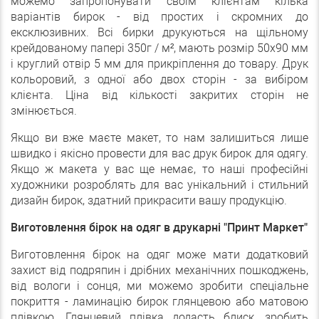
можемо запропонувати своїм клієнтам кілька
варіантів бирок - від простих і скромних до
ексклюзивних. Всі бирки друкуються на щільному
крейдованому папері 350г / м², мають розмір 50х90 мм
і круглий отвір 5 мм для прикріплення до товару. Друк
кольоровий, з одної або двох сторін - за вибіром
клієнта. Ціна від кількості закритих сторін не
змінюється.
Якщо ви вже маєте макет, то нам залишиться лише
швидко і якісно провести для вас друк бирок для одягу.
Якщо ж макета у вас ще немає, то наші професійні
художники розроблять для вас унікальний і стильний
дизайн бирок, здатний прикрасити вашу продукцію.
Виготовлення бірок на одяг в друкарні "Принт Маркет"
Виготовлення бірок на одяг може мати додатковий
захист від подряпин і дрібних механічних пошкоджень,
від вологи і сонця, ми можемо зробити спеціальне
покриття - ламинацію бирок глянцевою або матовою
плівкою. Глянцевий плівка додасть блиск, зробить