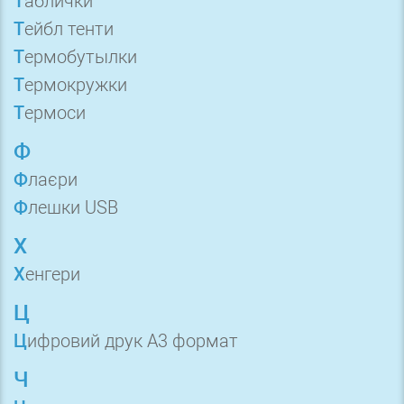
Таблички
Тейбл тенти
Термобутылки
Термокружки
Термоси
Ф
Флаєри
Флешки USB
Х
Хенгери
Ц
Цифровий друк А3 формат
Ч