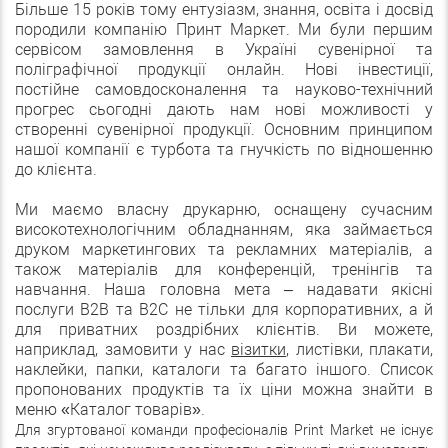
Більше 15 років тому ентузіазм, знання, освіта і досвід
породили компанію Принт Маркет. Ми були першим
сервісом замовлення в Україні сувенірної та
поліграфічної продукції онлайн. Нові інвестиції,
постійне самовдосконалення та науково-технічний
прогрес сьогодні дають нам нові можливості у
створенні сувенірної продукції. Основним принципом
нашої компанії є турбота та гнучкість по відношенню
до клієнта.
Ми маємо власну друкарню, оснащену сучасним
високотехнологічним обладнанням, яка займається
друком маркетингових та рекламних матеріалів, а
також матеріалів для конференцій, тренінгів та
навчання. Наша головна мета – надавати якісні
послуги B2B та В2С не тільки для корпоративних, а й
для приватних роздрібних клієнтів. Ви можете,
наприклад, замовити у нас
візитки
, листівки, плакати,
наклейки, папки, каталоги та багато іншого. Список
пропонованих продуктів та їх ціни можна знайти в
меню «Каталог товарів».
Для згуртованої команди професіоналів Print Market не існує