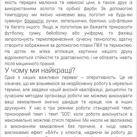
якість передачі малюнка та невисокі ціни, а також друк із
використанням золотої та срібної фарби. За допомогою
тамподруку ми якісно нанесемо ваш логотип на будь-які
сувеніри:
блокноти
, ручки, запальнички, брелоки, usb-флешки
та багато іншого. Якщо ж логотипом ви бажаєте прикрасити
футболку, сумку, бейсболку або уніформу, то фахівці
запропонують термоперенесення. сучасну технологію, здатну
створити зображення за допомогою плівки ПВХ та термоклею.
На дотик як м'яка аплікація, картинки нашого друку
відрізняються стійкістю та довговічністю, і не облазять навіть
після машинного прання.
У чому ми найкращі?
Одна з наших важливих переваг – оперативність. Це не
означає, що ми візьмемося за нездійсненну роботу в нереальні
терміни, але завдяки нашій високій кваліфікації, дисципліні та
сучасним методам організації роботи ми можемо виконувати
ваші замовлення значно швидше та краще, ніж в інших
друкарнях. У нас є три режими роботи: стандартний темп,
прискорений темп і темп "SOS", коли робота виконується в
максимально можливі стислі терміни. Ми ніколи не зволікаємо
з виконанням замовлення без причини, а іноді навіть
викликаємо ефект «ВАУ» у клієнтів, надаючи їм роботу до