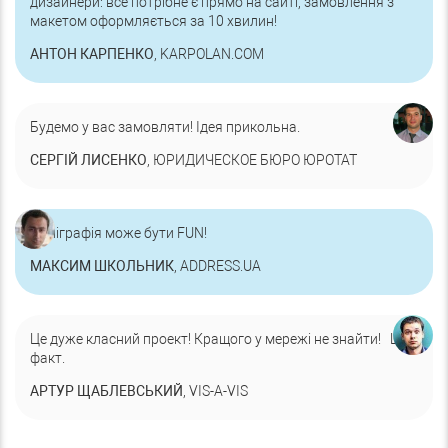
дизайнери: все потрібне є прямо на сайті, замовлення з
макетом оформляється за 10 хвилин!
АНТОН КАРПЕНКО
, KARPOLAN.COM
Будемо у вас замовляти! Ідея прикольна.
СЕРГІЙ ЛИСЕНКО
, ЮРИДИЧЕСКОЕ БЮРО ЮРОТАТ
Поліграфія може бути FUN!
МАКСИМ ШКОЛЬНИК
, ADDRESS.UA
Це дуже класний проект! Кращого у мережі не знайти! Це
факт.
АРТУР ЩАБЛЕВСЬКИЙ
, VIS-A-VIS