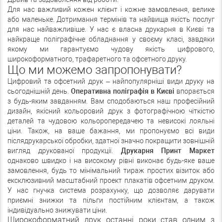
Для нас важливий кожен клієнт і кожне замовлення, велике
або маленьке. Дотримання термінів та найвища якість послуг
для нас найважливіше. У нас є власна друкарня в Києві та
найкраще поліграфічне обладнання у своєму класі, завдяки
якому ми гарантуємо чудову якість цифрового,
широкоформатного, трафаретного та офсетного друку.
Що ми можемо запропонувати?
Цифровий та офсетний друк – найпопулярніші види друку на
сьогоднішній день.
Оперативна поліграфія в Києві
впорається
з будь-яким завданням. Вам сподобаються наш професійний
дизайн, якісний кольоровий друк з фотографічною чіткістю
деталей та чудовою кольоропередачею та невисокі лояльні
ціни. Також, на ваше бажання, ми пропонуємо всі види
післядрукарської обробки, здатної значно покращити зовнішній
вигляд друкованої продукції.
Друкарня Принт Маркет
однаково швидко і на високому рівні виконає будь-яке ваше
замовлення, будь то мінімальний тираж простих візиток або
ексклюзивний масштабний проект плакатів офсетним друком.
У нас гнучка система розрахунку, що дозволяє дарувати
приємні знижки та пільги постійним клієнтам, а також
індивідуально знижувати ціни.
Широкоформатний друк останні роки став одним з