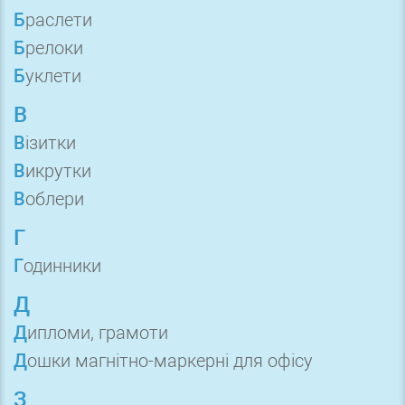
Браслети
Брелоки
Буклети
В
Візитки
Викрутки
Воблери
Г
Годинники
Д
Дипломи, грамоти
Дошки магнітно-маркерні для офісу
З