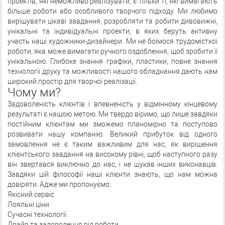
проектів, які неможливо реалізувати, є тільки ті, які вимагають
більше роботи або особливого творчого підходу. Ми любимо
вирішувати цікаві завдання, розробляти та робити дивовижні,
унікальні та індивідуальні проекти, в яких беруть активну
участь наші художники-дизайнери. Ми не боїмося трудомісткої
роботи, яка може вимагати ручного оздоблення, щоб зробити її
унікальною. Глибоке знання графіки, пластики, повне знання
технології друку та можливості нашого обладнання дають нам
широкий простір для творчої реалізації.
Чому ми?
Задоволеність клієнтів і впевненість у відмінному кінцевому
результаті є нашою метою. Ми твердо віримо, що лише завдяки
постійним клієнтам ми зможемо планомірно та поступово
розвивати нашу компанію. Великий прибуток від одного
замовлення не є таким важливим для нас, як вирішення
клієнтського завдання на високому рівні, щоб наступного разу
він звертався виключно до нас, і не шукав інших виконавців.
Завдяки цій філософії наші клієнти знають, що нам можна
довіряти. Адже ми пропонуємо:
Якісний сервіс
Лояльні ціни
Сучасні технології
Драйв та задоволення від роботи.