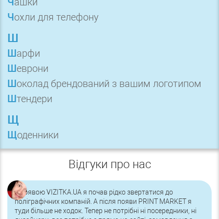
Чашки
Чохли для телефону
Ш
Шарфи
Шеврони
Шоколад брендований з вашим логотипом
Штендери
Щ
Щоденники
Відгуки про нас
З появою VIZITKA.UA я почав рідко звертатися до
поліграфічних компаній. А після появи PRINT MARKET я
туди більше не ходок. Тепер не потрібні ні посередники, ні