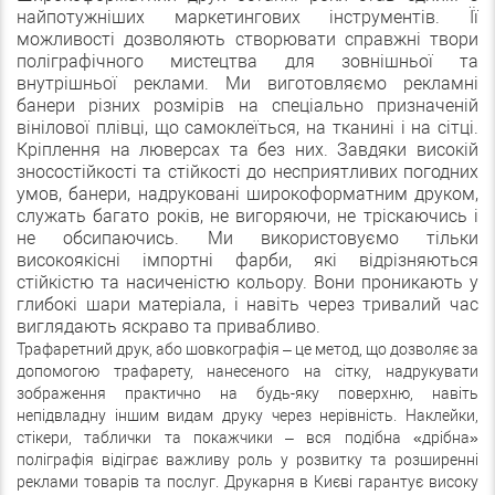
найпотужніших маркетингових інструментів. Її
можливості дозволяють створювати справжні твори
поліграфічного мистецтва для зовнішньої та
внутрішньої реклами. Ми виготовляємо рекламні
банери різних розмірів на спеціально призначеній
вінілової плівці, що самоклеїться, на тканині і на сітці.
Кріплення на люверсах та без них. Завдяки високій
зносостійкості та стійкості до несприятливих погодних
умов, банери, надруковані широкоформатним друком,
служать багато років, не вигоряючи, не тріскаючись і
не обсипаючись. Ми використовуємо тільки
високоякісні імпортні фарби, які відрізняються
стійкістю та насиченістю кольору. Вони проникають у
глибокі шари матеріала, і навіть через тривалий час
виглядають яскраво та привабливо.
Трафаретний друк, або шовкографія – це метод, що дозволяє за
допомогою трафарету, нанесеного на сітку, надрукувати
зображення практично на будь-яку поверхню, навіть
непідвладну іншим видам друку через нерівність. Наклейки,
стікери, таблички та покажчики – вся подібна «дрібна»
поліграфія відіграє важливу роль у розвитку та розширенні
реклами товарів та послуг. Друкарня в Києві гарантує високу