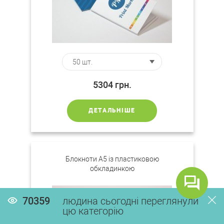
5304
грн.
ДЕТАЛЬНІШЕ
Блокноти А5 із пластиковою
обкладинкою
70359
людина сьогодні переглянули
цю категорію