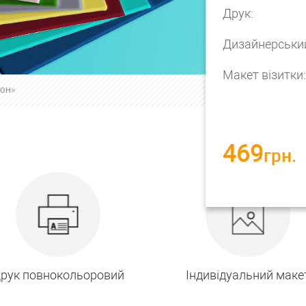
Друк:
Дизайнерський
Макет візитки:
ТОН»
469
грн.
рук повнокольоровий
Індивідуальний маке