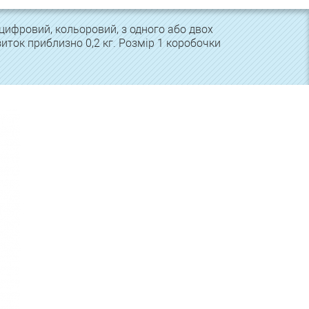
цифровий, кольоровий, з одного або двох
зиток приблизно 0,2 кг. Розмір 1 коробочки