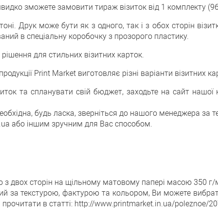
видко зможете замовити тираж візиток від 1 комплекту (96
ні. Друк може бути як з одного, так і з обох сторін візи
ваний в спеціальну коробочку з прозорого пластику.
 рішення для стильних візитних карток.
продукції Print Market виготовляє різні варіанти візитних ка
иток та спланувати свій бюджет, заходьте на сайт нашої к
обхідна, будь ласка, зверніться до нашого менеджера за те
.ua або іншим зручним для Вас способом.
бо з двох сторін на щільному матовому папері масою 350 г/м
й за текстурою, фактурою та кольором, Ви можете вибрати
очитати в статті: http://www.printmarket.in.ua/poleznoe/2