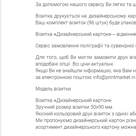
За допомогою нашого сервісу Ви легко та ш
Візитка друкується на дизайнерському карто
Ваш комплект візиток (96 штук) буде упако
Візитка «Дизайнерський картон» – відмінне
Сервіс замовлення поліграфії та сувенірної 
Для того, щоб Ви могли замовити друк віз
вподобані опції. Всі ціни актуальні.
Якщо Ви не знайшли інформацію, яка Вам не
за електронною поштою info@printmarket.in
Модель візитки:
Візитка «Дизайнерський картон».
Зручний розмір візитки 50х90 мм.
Якісний кольоровий друк візиток з однієї а
Ми пропонуємо дизайнерський картон різни
асортимент дизайнерського картону можна пр