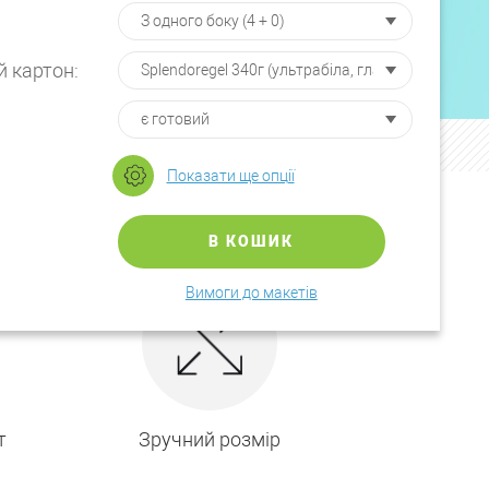
 картон:
Показати ще опції
В КОШИК
Вимоги до макетів
т
Зручний розмір