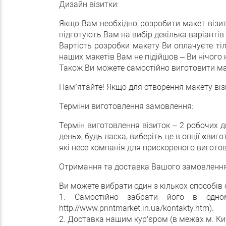
Дизайн візитки:
Якщо Вам необхідно розробити макет візитк
підготують Вам на вибір декілька варіантів
Вартість розробки макету Ви оплачуєте тіл
наших макетів Вам не підійшов – Ви нічого 
Також Ви можете самостійно виготовити мак
Пам’ятайте! Якщо для створення макету візи
Терміни виготовлення замовлення:
Термін виготовлення візиток – 2 робочих д
день», будь ласка, виберіть це в опції «ви
які несе компанія для прискореного вигото
Отримання та доставка Вашого замовлення
Ви можете вибрати один з кількох способі
1. Самостійно забрати його в одно
http://www.printmarket.in.ua/kontakty.htm).
2. Доставка нашим кур'єром (в межах м. Киє