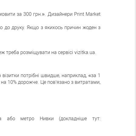
овити за 300 грн.». Дизайнери Print Market
го до друку. Якщо з якихось причин жоден з
ж треба розміщувати на сервісі vizitka.ua.
 візитки потрібні швидше, наприклад, «за 1
и на 10% дорожче. Це пов'язано з витратами,
а або метро Нивки (докладніше тут: