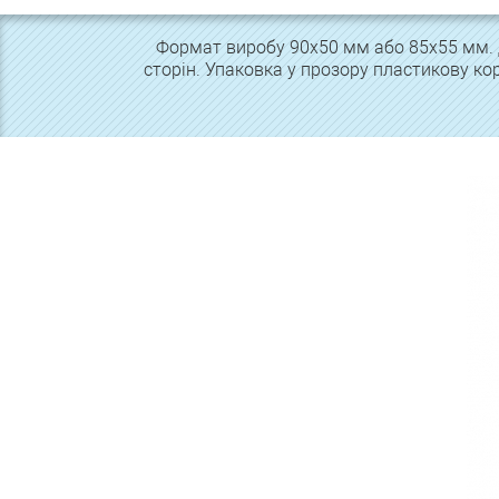
Формат виробу 90х50 мм або 85х55 мм. Д
сторін. Упаковка у прозору пластикову кор