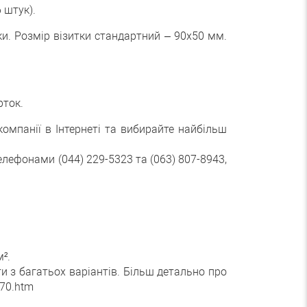
 штук).
тки. Розмір візитки стандартний – 90х50 мм.
рток.
омпанії в Інтернеті та вибирайте найбільш
лефонами (044) 229-5323 та (063) 807-8943,
².
 з багатьох варіантів. Більш детально про
070.htm