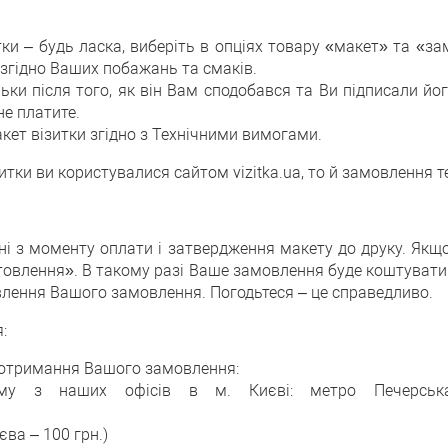
и – будь ласка, виберіть в опціях товару «макет» та «зам
 згідно Ваших побажань та смаків.
ьки після того, як він Вам сподобався та Ви підписали йо
не платите.
ет візитки згідно з Технічними вимогами.
тки ви користувалися сайтом vizitka.ua, то й замовлення те
ні з моменту оплати і затвердження макету до друку. Якщо
готовлення». В такому разі Ваше замовлення буде коштуват
влення Вашого замовлення. Погодьтеся – це справедливо.
:
в отримання Вашого замовлення:
му з наших офісів в м. Києві: метро Печерськ
ва – 100 грн.)