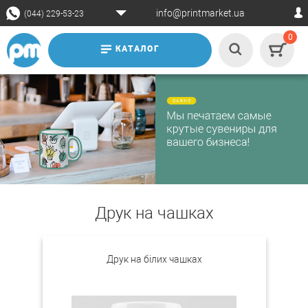
info@printmarket.ua
(044) 229-53-23
0
КАТАЛОГ
Друк на чашках
Друк на білих чашках