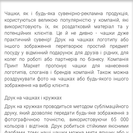
Чашки, як і будь-яка сувенірно-рекламна продукція,
користуються великою популярністю у компаній, які
використовують їх, як роздатковий матеріал та у
потенційних клієнтів. Це й не дивно - чашки дуже
практичний сувенір! Друк на чашках логотипу або
іншого зображення перетворює простий предмет
посуду у відмінний подарунок для друзів і рідних, для
колег по роботі або партнерів по бізнесу. Компанія
Принт Маркет пропонує чашки для нанесення
логотипів, слоганів і брендів компаній. Також можна
роздрукувати фото на чашках або будь-якого іншого
зображення на вибір клієнта.
Друк на чашках і кружках
Друк на кружках проводиться методом сублімаційного
друку, який дозволяє передати будь-яке зображення з
фотографічною точністю, використовуючи 65 000
кольорів і відтінків. Друк робиться стійкими якісними
фарбами, тому наші чашки можна мити вручну або у