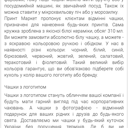
посудомийній машині, як звичайний посуд. Також їх
можна ставити у мікрохвильову піч або у морозилку.
Принт Маркет пропонує клієнтам відмінні чашки,
призначені для нанесення будь-яких принтів. Сама
кружка зроблена з якісної білої кераміки, обсяг 310 мл.
Ви можете замовити абсолютно білу чашку, а можете -
з яскравою кольоровою ручкою і обідком. У нас в
наявності різні кольори: чорний, білий, синій,
бірюзовий, червоний, жовтий, зелений, салатовий,
теракотовий і фіолетовий. Такий великий вибір
кольорів гарантує, що ви обов'язково підберете собі
кухоль у колір вашого логотипу або бренду.
Чашки з логотипом
Чашки з логотипом стануть обличчям вашої компанії і
будуть мати гарний вигляд під час корпоративних
чаювань. А чашки з фотографією - відмінний
подарунок для ваших рідних і друзів до будь-якого
свята. Доставляємо ми чашки у будь-який куточок
України без порушення термінів. Де б ви не