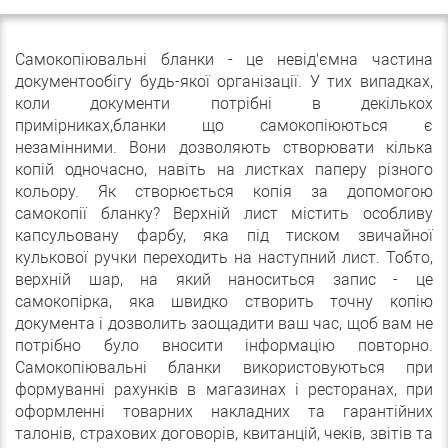
Самокопіювальні бланки - це невід'ємна частина
документообігу будь-якої організації. У тих випадках,
коли документи потрібні в декількох
примірниках,бланки що самокопіюються є
незамінними. Вони дозволяють створювати кілька
копій одночасно, навіть на листках паперу різного
кольору. Як створюється копія за допомогою
самокопії бланку? Верхній лист містить особливу
капсульовану фарбу, яка під тиском звичайної
кулькової ручки переходить на наступний лист. Тобто,
верхній шар, на який наноситься запис - це
самокопірка, яка швидко створить точну копію
документа і дозволить заощадити ваш час, щоб вам не
потрібно було вносити інформацію повторно.
Самокопіювальні бланки використовуються при
формуванні рахунків в магазинах і ресторанах, при
оформленні товарних накладних та гарантійних
талонів, страхових договорів, квитанцій, чеків, звітів та