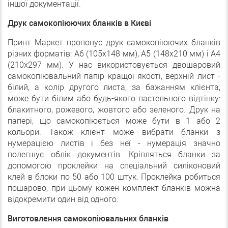
іншої документації.
Друк самокопіюючих бланків в Києві
Принт Маркет пропонує друк самокопіюючих бланків
різних форматів: А6 (105х148 мм), А5 (148х210 мм) і А4
(210х297 мм). У нас використовується двошаровий
самокопіювальний папір кращої якості, верхній лист -
білий, а колір другого листа, за бажанням клієнта,
може бути білим або будь-якого пастельного відтінку:
блакитного, рожевого, жовтого або зеленого. Друк на
папері, що самокопіюється може бути в 1 або 2
кольори. Також клієнт може вибрати бланки з
нумерацією листів і без неї - нумерація значно
полегшує облік документів. Кріпляться бланки за
допомогою проклейки на спеціальний силіконовий
клей в блоки по 50 або 100 штук. Проклейка робиться
пошарово, при цьому кожен комплект бланків можна
відокремити один від одного.
Виготовлення самокопіювальних бланків