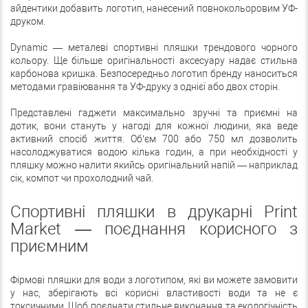
айдентики добавить логотип, нанесений повнокольоровим УФ-
друком.
Dynamic — металеві спортивні пляшки трендового чорного
кольору. Ще більше оригінальності аксесуару надає стильна
карбонова кришка. Безпосередньо логотип бренду наноситься
методами гравіювання та УФ-друку з однієї або двох сторін.
Представлені гаджети максимально зручні та приємні на
дотик, вони стануть у нагоді для кожної людини, яка веде
активний спосіб життя. Об’єм 700 або 750 мл дозволить
насолоджуватися водою кілька годин, а при необхідності у
пляшку можно налити якийсь оригінальний напій — наприклад
сік, компот чи прохолодний чай.
Спортивні пляшки в друкарні Print
Market — поєднання корисного з
приємним
Фірмові пляшки для води з логотипом, які ви можете замовити
у нас, зберігають всі корисні властивості води та не є
токсичними. Щоб поєднати стильне виконання та екологічність