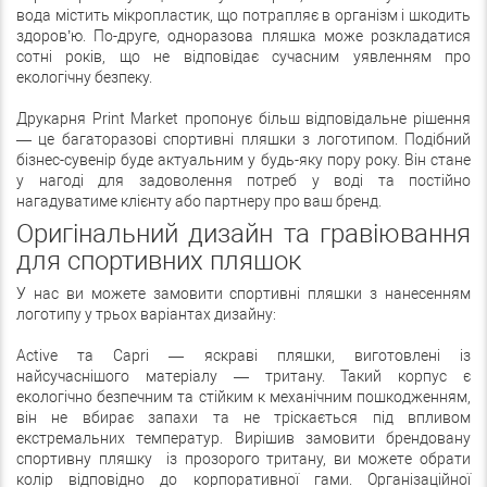
вода містить мікропластик, що потрапляє в організм і шкодить
здоров’ю. По-друге, одноразова пляшка може розкладатися
сотні років, що не відповідає сучасним уявленням про
екологічну безпеку.
Друкарня Print Market пропонує більш відповідальне рішення
— це багаторазові спортивні пляшки з логотипом. Подібний
бізнес-сувенір буде актуальним у будь-яку пору року. Він стане
у нагоді для задоволення потреб у воді та постійно
нагадуватиме клієнту або партнеру про ваш бренд.
Оригінальний дизайн та гравіювання
для спортивних пляшок
У нас ви можете замовити спортивні пляшки з нанесенням
логотипу у трьох варіантах дизайну:
Active та Capri — яскраві пляшки, виготовлені із
найсучаснішого матеріалу — тритану. Такий корпус є
екологічно безпечним та стійким к механічним пошкодженням,
він не вбирає запахи та не тріскається під впливом
екстремальних температур. Вирішив замовити брендовану
спортивну пляшку із прозорого тритану, ви можете обрати
колір відповідно до корпоративної гами. Організаційної