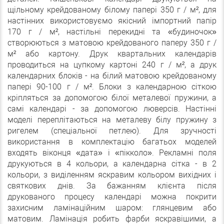
щільному крейдованому білому папері 350 г / м², для
настінних використовуємо якісний імпортний папір
170 г / м², настільні перекидні та «будиночок»
створюються з матовою крейдованого паперу 350 г /
м² або картону. Друк квартальних календарів
проводиться на цупкому картоні 240 г / м², а друк
календарних блоків - на білий матовою крейдованому
папері 90-100 г / м². Блоки з календарною сіткою
кріпляться за допомогою білої металевої пружини, а
самі календарі - за допомогою люверсів. Настінні
моделі переплітаються на металеву білу пружину з
ригелем (спеціальної петлею). Для зручності
використання в комплектацію багатьох моделей
входять віконця «дата» і «пікколо». Рекламні поля
друкуються в 4 кольори, а календарна сітка - в 2
кольори, з виділенням яскравим кольором вихідних і
святкових днів. За бажанням клієнта після
друкованого процесу календарі можна покрити
захисним ламінаційним шаром: глянцевим або
матовим. Ламінація робить фарби яскравішими, а