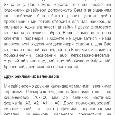
Якщо ж у Вас немає макета, то наші професійні
художники-дизайнери допоможуть Вам з вирішенням
цієї проблеми. У нас багато різних цікавих ідей і
пропозицій, і ми готові створити для Вас найкращий
календар. Адже від якості дизайну і друку фірмового
календаря залежить образ Вашої компанії в очах
клієнтів і партнерів. І можете не сумніватися - наші
висококласні художники-дизайнери створять для Вас
календар в повній відповідності з Вашими смаками та
побажаннями: серйозний або легковажно-веселий,
строгий або авангардний, але обов'язково іміджевий,
брендовий, дивовижний і неповторний.
Друк рекламних календарів
Ми здійснюємо друк на календарях малими і великими
тиражами. Розміри календарів найрізноманітніші - від
кишенькових 70х100 мм до великих настінних
форматів А3, А2, А1 і А0. Друк повнокольоровий,
високоякісний, з фотографічним опрацюванням
деталей. Кишенькові календарі друкуються на