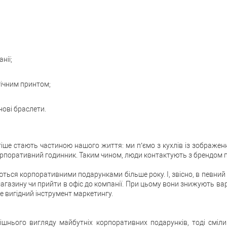
нії;
гічним принтом;
нові браслети.
тіше стають частиною нашого життя: ми п’ємо з кухлів із зображ
орпоративний годинник. Таким чином, люди контактують з брендом 
ються корпоративними подарунками більше року. І, звісно, в певни
агазину чи прийти в офіс до компанії. При цьому вони знижують ва
 вигідний інструмент маркетингу.
шнього вигляду майбутніх корпоративних подарунків, тоді смілив