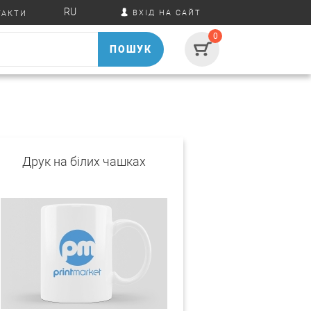
RU
ВХІД НА САЙТ
ТАКТИ
0
ПОШУК
Друк на білих чашках