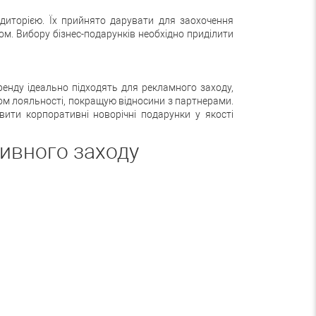
удиторією. Їх прийнято дарувати для заохочення
том. Вибору бізнес-подарунків необхідно приділити
енду ідеально підходять для рекламного заходу,
том лояльності, покращую відносини з партнерами.
вити корпоративні новорічні подарунки у якості
тивного заходу