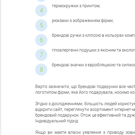
термокружки з принтом;
рюкзаки з зображенням фірми;
брендові ручки з кліпсою в кольорах компа
гіпоалергенні подушки з якісним та еколо
брендові значки з євробляшкою та силіко
Варто зазначити, що брендові подарунки все час
логотипом фірми, яка його подарувала, носимо к
Згідно з дослідженнями, більшість людей користу
відкрити сайт, переглянути асортимент інтернет-м
брендовий подарунок. Отож це ефективний та дуже
Індивідуальний підхід
Якщо ви маєте власні уявлення з приводу зовні