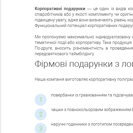
Корпоративні подарунки
— це один із видів ком
співробітників або у якості компліменту чи оригі
підвищену увагу, адже вони визначають рівень ко
Функціональний потенціал корпоративних подару
Ми пропонуємо максимально індивідуалізовану к
тематичної події або корпоративу. Така продукці
По-друге, вносить різноманітність в проведенн
передсвяткового таймбілдінгу.
Фірмові подарунки з ло
Наша компанія виготовляє корпоративну поліграфі
повербанки із гравіюванням та підсвічув
чашки з повнокольоровим зображенням 
наручні годинники з логотипом посередені