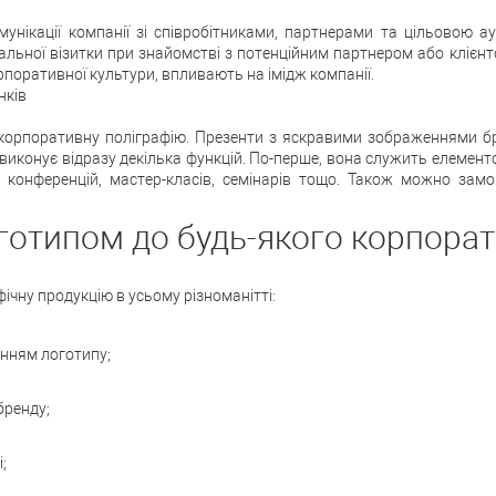
унікації компанії зі співробітниками, партнерами та цільовою а
нальної візитки при знайомстві з потенційним партнером або клієн
рпоративної культури, впливають на імідж компанії.
нків
орпоративну поліграфію. Презенти з яскравими зображеннями бр
я виконує відразу декілька функцій. По-перше, вона служить елемен
я конференцій, мастер-класів, семінарів тощо. Також можно замо
готипом до будь-якого корпора
чну продукцію в усьому різноманітті:
анням логотипу;
бренду;
;