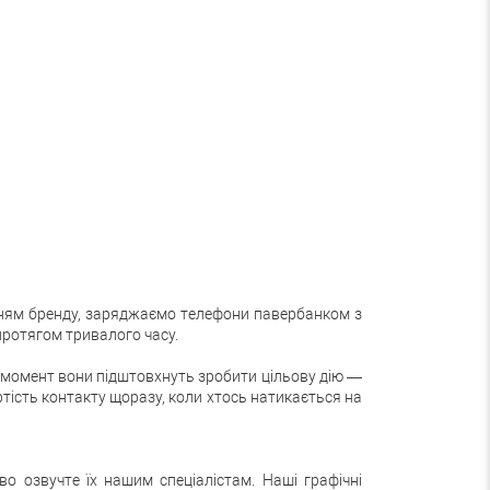
енням бренду, заряджаємо телефони павербанком з
протягом тривалого часу.
й момент вони підштовхнуть зробити цільову дію —
ртість контакту щоразу, коли хтось натикається на
о озвучте їх нашим спеціалістам. Наші графічні