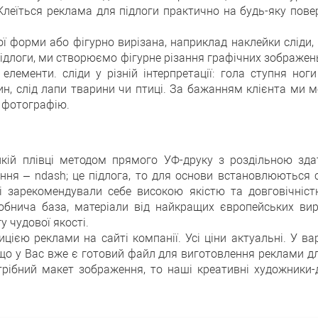
леїться реклама для підлоги практично на будь-яку пове
 форми або фігурно вирізана, наприклад наклейки сліди, 
підлоги, ми створюємо фігурне різання графічних зображе
елементи. сліди у різній інтерпретації: гола ступня ног
шин, слід лапи тварини чи птиці. За бажанням клієнта ми 
ь фотографію.
йкій плівці методом прямого УФ-друку з роздільною зд
ання – ndash; це підлога, то для основи встановлюються с
які зарекомендували себе високою якістю та довговічніс
бнича база, матеріали від найкращих європейських виро
 чудової якості.
єю реклами на сайті компанії. Усі ціни актуальні. У ва
що у Вас вже є готовий файл для виготовлення реклами для
ібний макет зображення, то наші креативні художники-