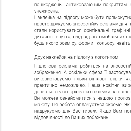
пошкоджень і антиковзаючим покриттям. К
знежирена.
Наклейка на підлогу може бути прямокутної
просто друкуємо зносостійку рекламу для 
стали користуватися оригінальні графічні 
дитячого взуття, слід від автомобільних 
будь-якого розміру, форми і кольору, навіт
Друк наклейок на підлогу з логотипом
Підлогова реклама робиться на зносості
зображення. А оскільки сфера її застосув
використовуємо тільки вінілові плівки, 
практично неможливо. Наша новітня виро
дозволяють створювати наклейки на підлогу
Ви можете ознайомитися з нашою пропозиці
макету. Ця робота оплачується окремо. Як
надрукуємо для Вас тираж. Якщо Вам потр
відповідності до Ваших побажань.