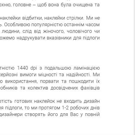
рхню, головне – щоб вона була очищена та
наклейки відбитки, наклейки стрілки. Ми не
нь. Особливою популярністю останнім часом
и людини, слід від жіночого, чоловічого чи
можемо надрукувати вказівники для підлоги
атністю 1440 dpi з подальшою ламінацією
ерйозні вимоги міцності та надійності. Ми
тю використання, порвати та пошкодити їх
бників та колектив досвідчених фахівців
ртість готових наклейок не входить дизайн
 підлоги, то ми протягом 1-2 робочих днів
дизайнери створять його для Вас у повній