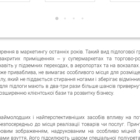
ення в маркетингу останніх років. Такий вид підлогової 
 закритих приміщеннях – у супермаркетах та торгово-р
і навіть у підземних переходах, в аеропортах та на вокзала
 дуже приваблива, не вимагає особливого місця для розмі
алу, який не піддається стирання ногами і зберігає відмінн
для підлоги мають в два-три рази більше шансів привернут
озширенню клієнтської бази та розвитку бізнесу.
аймолодших і найперспективніших засобів впливу на по
безпосередньо до місця реалізації товарів чи послуг. Прин
ровим зображенням, надрукованим на особливо міцній с
ми взуття, його підсилюють шаром спеціальної поліуретано