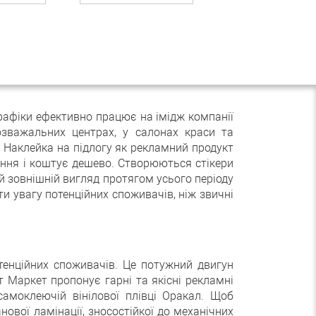
графіки ефективно працює на імідж компанії
озважальних центрах, у салонах краси та
х. Наклейка на підлогу як рекламний продукт
щення і коштує дешево. Створюються стікери
ий зовнішній вигляд протягом усього періоду
и увагу потенційних споживачів, ніж звичні
тенційних споживачів. Це потужний двигун
т Маркет пропонує гарні та якісні рекламні
амоклеючій вінілової плівці Оракал. Щоб
вої ламінації, зносостійкої до механічних