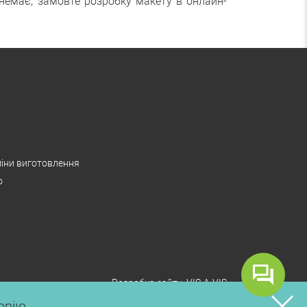
немає, замовте розробку макету в онлайн-
іни виготовлення
о
Розробка сайту:
VIS-A-VIS
орію