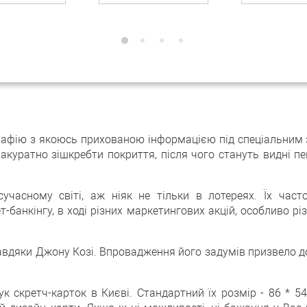
графію з якоюсь прихованою інформацією під спеціальним
уратно зішкребти покриття, після чого стануть видні пев
учасному світі, аж ніяк не тільки в лотереях. Їх час
-банкінгу, в ході різних маркетингових акцій, особливо р
завдяки Джону Козі. Впровадження його задумів призвело 
рук скретч-карток в Києві. Стандартний їх розмір - 86 