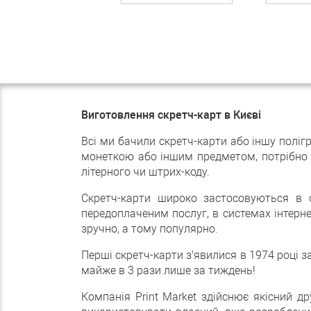
Виготовлення скретч-карт в Києві
Всі ми бачили скретч-карти або іншу полі
монеткою або іншим предметом, потрібно ак
літерного чи штрих-коду.
Скретч-карти широко застосовуються в с
передоплаченим послуг, в системах інтернет
зручно, а тому популярно.
Перші скретч-карти з'явилися в 1974 році 
майже в 3 рази лише за тиждень!
Компанія Print Market здійснює якісний д