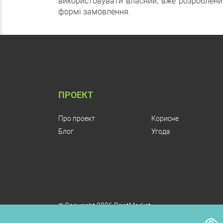
використовувати власний, вже розроблени
формі замовлення.
ПРОЕКТ
Про проект
Корисне
Блог
Угода
© Copyright 2026 PrintMarket