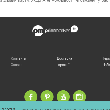
й дизайн карти. Якщо ж ні можливості, ні бажання у Вас 
Контакти
Доставка
Терм
Оплата
гарантії
ЧаВ
11310
людина сьогодні переглянули цю катег