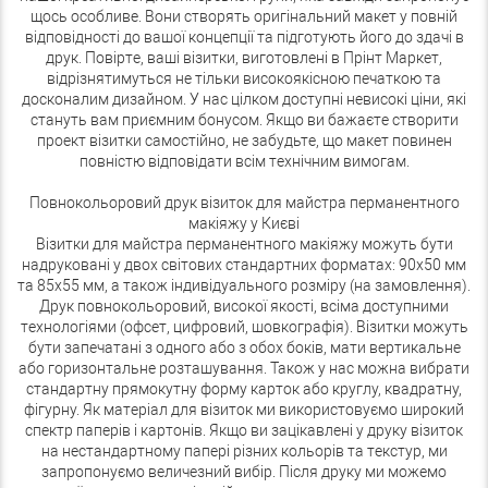
щось особливе. Вони створять оригінальний макет у повній
відповідності до вашої концепції та підготують його до здачі в
друк. Повірте, ваші візитки, виготовлені в Прінт Маркет,
відрізнятимуться не тільки високоякісною печаткою та
досконалим дизайном. У нас цілком доступні невисокі ціни, які
стануть вам приємним бонусом. Якщо ви бажаєте створити
проект візитки самостійно, не забудьте, що макет повинен
повністю відповідати всім технічним вимогам.
Повнокольоровий друк візиток для майстра перманентного
макіяжу у Києві
Візитки для майстра перманентного макіяжу можуть бути
надруковані у двох світових стандартних форматах: 90x50 мм
та 85x55 мм, а також індивідуального розміру (на замовлення).
Друк повнокольоровий, високої якості, всіма доступними
технологіями (офсет, цифровий, шовкографія). Візитки можуть
бути запечатані з одного або з обох боків, мати вертикальне
або горизонтальне розташування. Також у нас можна вибрати
стандартну прямокутну форму карток або круглу, квадратну,
фігурну. Як матеріал для візиток ми використовуємо широкий
спектр паперів і картонів. Якщо ви зацікавлені у друку візиток
на нестандартному папері різних кольорів та текстур, ми
запропонуємо величезний вибір. Після друку ми можемо