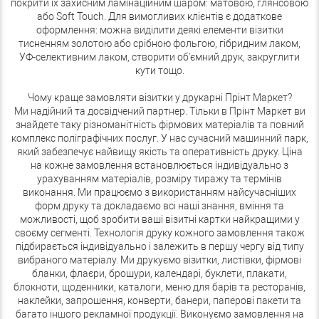
покрити їх захисним ламінаційним шаром: матовою, глянсовою
або Soft Touch. Для вимогливих клієнтів є додаткове
оформлення: можна виділити деякі елементи візитки
тисненням золотою або срібною фольгою, гібридним лаком,
УФ-селективним лаком, створити об'ємний друк, закруглити
кути тощо.
Чому краще замовляти візитки у друкарні Прінт Маркет?
Ми надійний та досвідчений партнер. Тільки в Прінт Маркет ви
знайдете таку різноманітність фірмових матеріалів та повний
комплекс поліграфічних послуг. У нас сучасний машинний парк,
який забезпечує найвищу якість та оперативність друку. Ціна
на кожне замовлення встановлюється індивідуально з
урахуванням матеріалів, розміру тиражу та термінів
виконання. Ми працюємо з використанням найсучасніших
форм друку та докладаємо всі наші знання, вміння та
можливості, щоб зробити ваші візитні картки найкращими у
своєму сегменті. Технологія друку кожного замовлення також
підбирається індивідуально і залежить в першу чергу від типу
вибраного матеріалу. Ми друкуємо візитки, листівки, фірмові
бланки, флаєри, брошури, календарі, буклети, плакати,
блокноти, щоденники, каталоги, меню для барів та ресторанів,
наклейки, запрошення, конверти, банери, паперові пакети та
багато іншого рекламної продукції. Виконуємо замовлення на