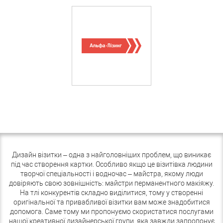
Дизайн візитки – одна з найголовніших проблем, що виникає
під час створення картки. Особливо якщо це візитівка людини
творчої спеціальності і водночас – майстра, якому люди
довіряють свою зовнішність: майстри перманентного макіяжу.
На тлі конкурентів складно виділитися, тому у створенні
оригінальної та привабливої ​​візитки вам може знадобитися
допомога. Саме тому ми пропонуємо скористатися послугами
нашої креативної дизайнерської групи, яка завжди запропонує