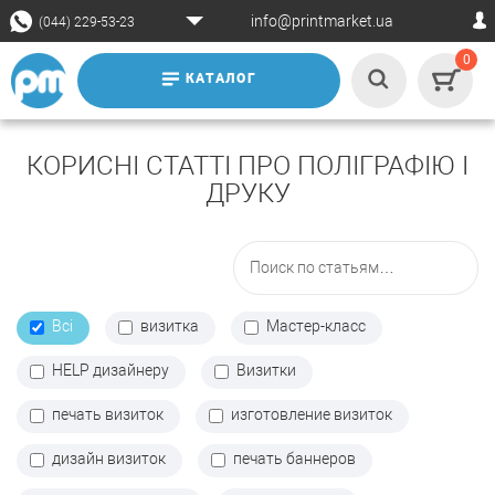
info@printmarket.ua
(044) 229-53-23
0
КАТАЛОГ
КОРИСНІ СТАТТІ ПРО ПОЛІГРАФІЮ І
ДРУКУ
Всі
визитка
Мастер-класс
HELP дизайнеру
Визитки
печать визиток
изготовление визиток
дизайн визиток
печать баннеров