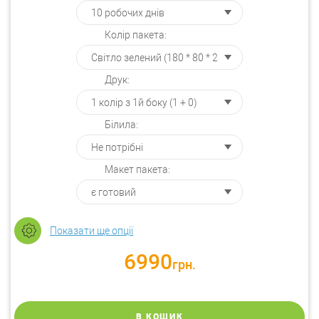
Колір пакета:
Друк:
Білила:
Макет пакета:
Показати ще опції
6990
грн.
В КОШИК