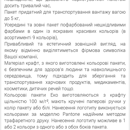
досить тривалий час,
Пакет придатний для транспортування вантажу вагою
до 5 кг,
Усередині та зовні пакет пофарбований нешкідливими
фарбами в один із яскравих красивих кольорів (в
асортименті 9 кольорів),
Привабливий та естетичний зовнішній вигляд, на
якому відмінно виділятиметься фірмова символіка
Вашої компанії,
Матеріал крафт, з якого виготовлені кольорові пакети,
є безпечним для здоров'я людини та навколишнього
середовища, тому підходить для зберігання та
транспортування харчових продуктів, медикаментів,
косметики, дитячих речей тощо.
Кольорові пакети Еко виготовляються з крафту
щільністю 100 м/г², мають кручені паперові ручки у
колір пакету або білі. Нанесення логотипу виконується
кольорами за моделлю Pantone надійним методом
трафаретного друку. Нанесення логотипу можливе в 1
або 2 кольори з одного або з обох боків пакета.