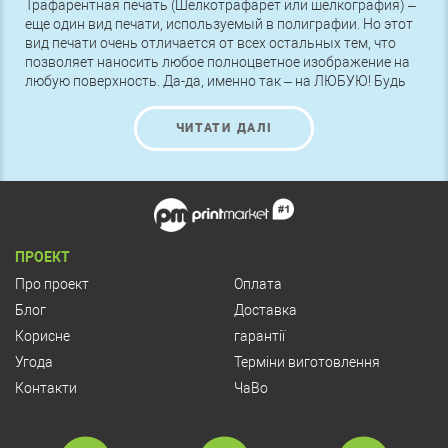
Трафарентная печать (Шелкотрафарет или шелкография) –
еще один вид печати, используемый в полиграфии. Но этот
вид печати очень отличается от всех остальных тем, что
позволяет наносить любое полноцветное изображение на
любую поверхность. Да-да, именно так – на ЛЮБУЮ! Будь
то бумага или картон, полиэтилен или пленка Оракал,
дерево или металл, ткань или стекло – подойдет любая
ЧИТАТИ ДАЛІ
основа, а изображение на ней получится яркое, четкое и
красивое.
ПРОЕКТ
Про проект
Оплата
Блог
Доставка
Корисне
гарантії
Угода
Терміни виготовлення
Контакти
ЧаВо