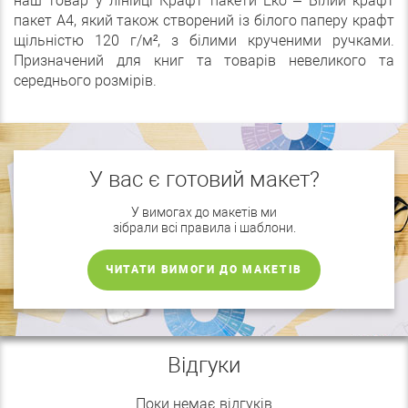
наш товар у лінійці Крафт пакети Еко – Білий крафт
пакет А4, який також створений із білого паперу крафт
щільністю 120 г/м², з білими крученими ручками.
Призначений для книг та товарів невеликого та
середнього розмірів.
У вас є готовий макет?
У вимогах до макетів ми
зібрали всі правила і шаблони.
ЧИТАТИ ВИМОГИ ДО МАКЕТІВ
Відгуки
Поки немає відгуків