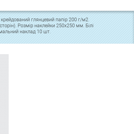
 крейдований глянцевий папір 200 г/м2.
сторін). Розмір наклейки 250х250 мм. Білі
імальний наклад 10 шт.