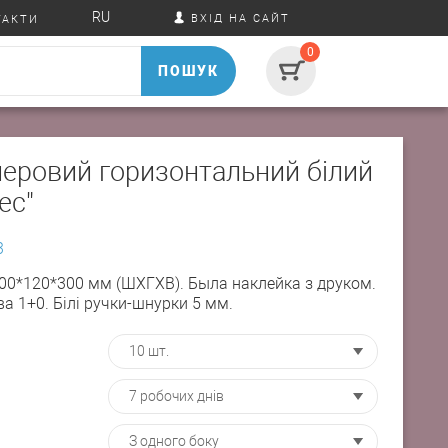
RU
ВХІД НА САЙТ
ТАКТИ
0
ПОШУК
перовий горизонтальний білий
ес"
3
400*120*300 мм (ШХГХВ). Была наклейка з друком.
а 1+0. Білі ручки-шнурки 5 мм.