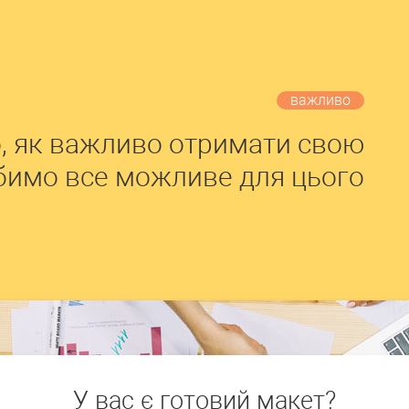
важливо
, як важливо отримати свою
обимо все можливе для цього
У вас є готовий макет?