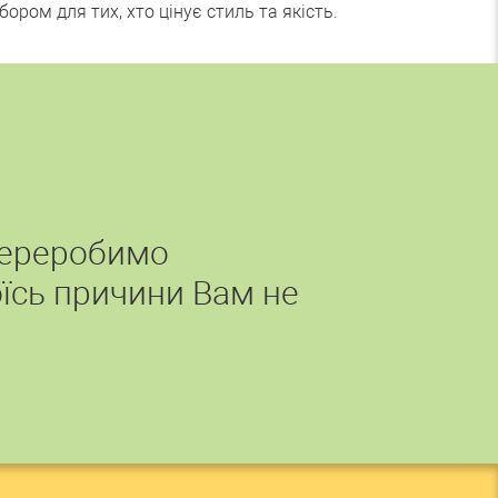
ром для тих, хто цінує стиль та якість.
переробимо
їсь причини Вам не