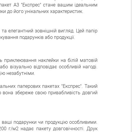
пакет А3 "Експрес" стане вашим ідеальним
ки до його унікальних характеристик.
 та елегантний зовнішній вигляд. Цей папір
кування подарунків або продукції.
ть приклеювання наклейки на білій матовій
бо візуально відповідає особливій нагоді.
ію незабутніми.
льних паперових пакетах "Експрес". Такий
що вона збереже свою привабливість довгий
и ваші подарунки чи продукцію особливими.
200 г/м2 надає пакету довговічності. Друк