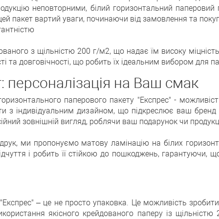
родукцію неповторними, білий горизонтальний паперовий 
цей пакет вартий уваги, починаючи від замовлення та покуп
гантністю
ованого з щільністю 200 г/м2, що надає їм високу міцність
і та довговічності, що робить їх ідеальним вибором для па
: персоналізація на Ваш смак
горизонтального паперового пакету "Експрес" - можливіс
ти з індивідуальним дизайном, що підкреслює ваш бренд а
ійний зовнішній вигляд, роблячи ваш подарунок чи продукц
друк, ми пропонуємо матову ламінацію на білих горизонта
ідчуття і робить її стійкою до пошкоджень, гарантуючи, 
"Експрес" – це не просто упаковка. Це можливість зробит
икористання якісного крейдованого паперу із щільністю 