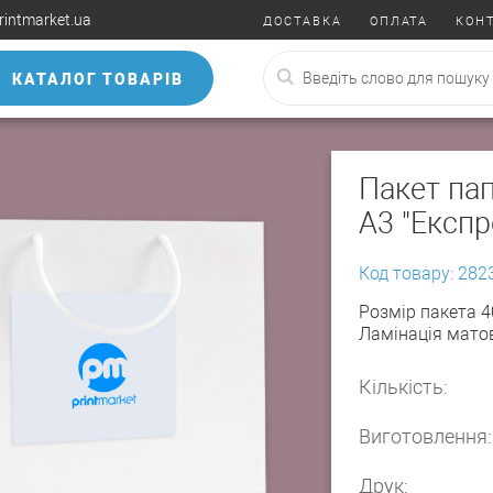
rintmarket.ua
ДОСТАВКА
ОПЛАТА
КОН
КАТАЛОГ ТОВАРІВ
Пакет па
А3 "Експр
Код товару: 282
Розмір пакета 
Ламінація матов
Кількість:
Виготовлення:
Друк: