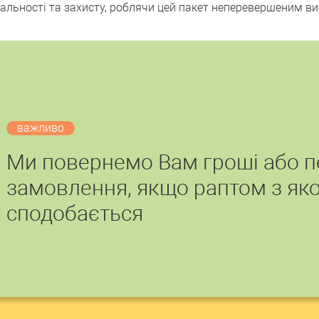
льності та захисту, роблячи цей пакет неперевершеним вибо
важливо
Ми повернемо Вам гроші або 
замовлення, якщо раптом з яко
сподобається