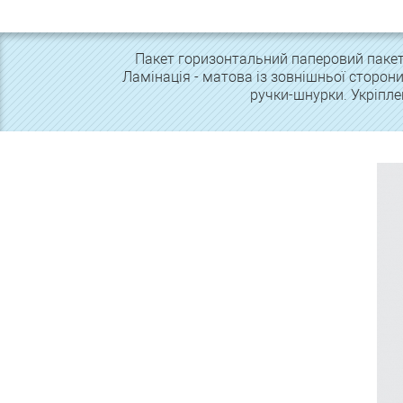
Пакет горизонтальний паперовий пакет 
Ламінація - матова із зовнішньої сторони
ручки-шнурки. Укріпле