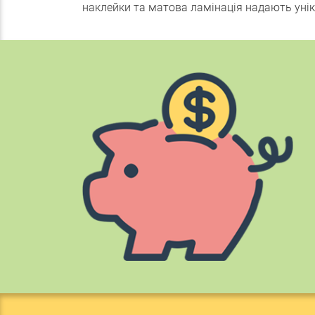
наклейки та матова ламінація надають уніка