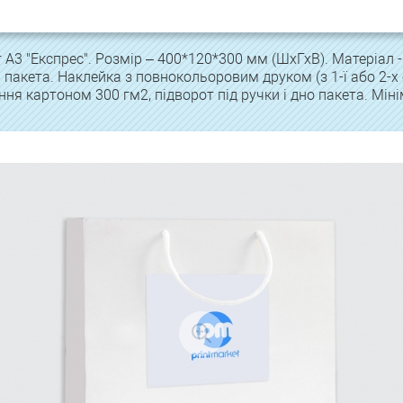
А3 "Експрес". Розмір – 400*120*300 мм (ШхГхВ). Матеріал -
 пакета. Наклейка з повнокольоровим друком (з 1-ї або 2-х 
ння картоном 300 гм2, підворот під ручки і дно пакета. Мін