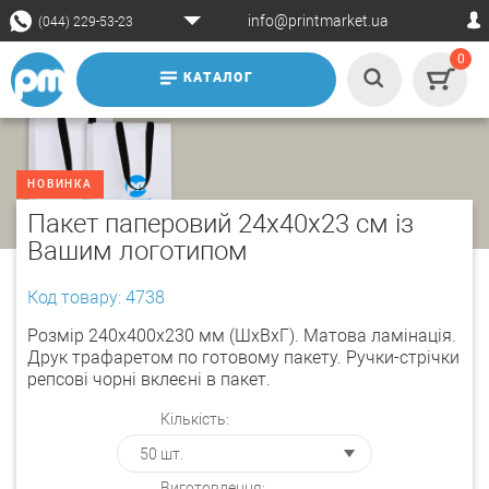
info@printmarket.ua
(044) 229-53-23
0
КАТАЛОГ
НОВИНКА
Пакет паперовий 24х40х23 см із
Вашим логотипом
Код товару: 4738
Розмір 240х400х230 мм (ШхВхГ). Матова ламінація.
Друк трафаретом по готовому пакету. Ручки-стрічки
репсові чорні вклеєні в пакет.
Кількість:
Виготовлення: