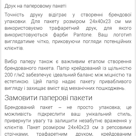
Друк на паперовому пакеті
Точність друку відіграє у створенні брендової
упаковки. Для пакету розміром 24х40х23 см ми
використовуємо трафаретний друк, для якого
використовуються фарби Pantone. Ваш логотип
виглядатиме чітко, приковуючи погляди потенційних
клієнтів.
Вибір паперу також є важливим етапом створення
брендованого пакета. Папір крейдований із щільністю
200 г/м2 забезпечує ідеальний баланс між міцністю та
естетикою. Цей папір надає пакету привабливого
вигляду і захищає вміст від механічних пошкоджень.
Замовити паперові пакети
Брендований пакет – не просто упаковка; це
можливість підкреслити ваш унікальний стиль,
привернути увагу та залишити незабутнє враження у
клієнтів. Пакет розміром 24х40х23 см з репсовими
стрічками, трафаретним друком, крейдованим