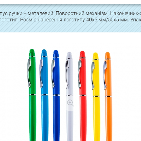
пус ручки – металевий. Поворотний механізм. Наконечник-с
логотип. Розмір нанесення логотипу 40х5 мм/50х5 мм. Упак