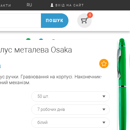
RU
ВХІД НА САЙТ
ТАКТИ
0
ПОШУК
илус металева Osaka
4
с ручки. Гравіювання на корпусі. Наконечник-
ний механізм.