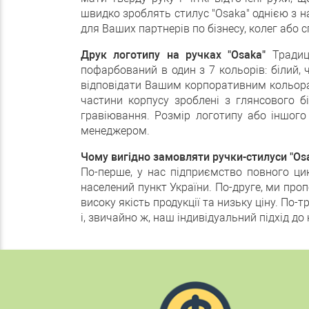
швидко зроблять стилус "Osaka" однією з н
для Ваших партнерів по бізнесу, колег або с
Друк логотипу на ручках "Osaka"
Традиці
пофарбований в один з 7 кольорів: білий, 
відповідати Вашим корпоративним кольора
частини корпусу зроблені з глянсового б
гравіювання. Розмір логотипу або іншог
менеджером.
Чому вигідно замовляти ручки-стилуси "Os
По-перше, у нас підприємство повного ци
населений пункт України. По-друге, ми про
високу якість продукції та низьку ціну. По-
і, звичайно ж, наш індивідуальний підхід д