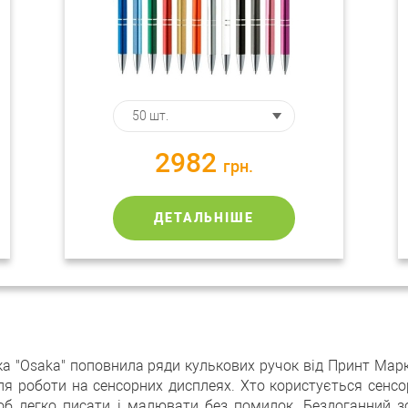
2982
грн.
ДЕТАЛЬНІШЕ
 "Osaka" поповнила ряди кулькових ручок від Принт Маркет
ля роботи на сенсорних дисплеях. Хто користується сенсо
 щоб легко писати і малювати без помилок. Бездоганний з