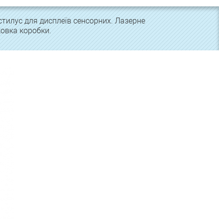
тилус для дисплеїв сенсорних. Лазерне
овка коробки.