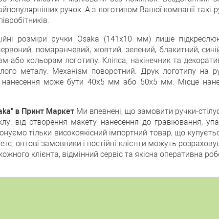
айпопулярніших ручок. А з логотипом Вашої компанії такі 
півробітників.
йні розміри ручки Osaka (141х10 мм) лише підкреслюю
червоний, помаранчевий, жовтий, зелений, блакитний, сині
м або кольорам логотипу. Кліпса, накінечник та декорати
ілого металу. Механізм поворотний. Друк логотипу на руч
о нанесення може бути 40х5 мм або 50х5 мм. Місце на
aka" в Принт Маркет
Ми впевнені, що замовити ручки-стілуси
клу: від створення макету нанесення до гравіювання, упа
понуємо тільки високоякісний імпортний товар, що купуєть
третє, оптові замовники і постійні клієнти можуть розраховув
о кожного клієнта, відмінний сервіс та якісна оперативна р