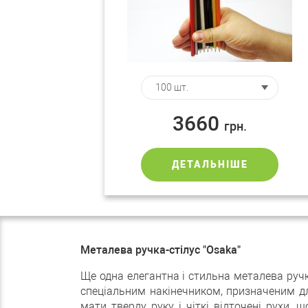
3660
грн.
ДЕТАЛЬНІШЕ
Металева ручка-стілус "Osaka"
Ще одна елегантна і стильна металева ручка
спеціальним накінечником, призначеним д
мати тверду руку і чіткі відточені рухи,