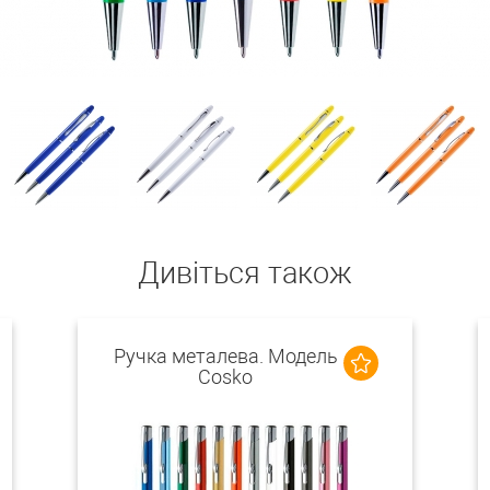
Дивіться також
Ручка металева. Модель
Cosko