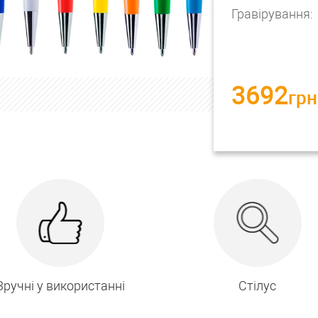
Гравірування:
3692
грн
Зручні у використанні
Стілус