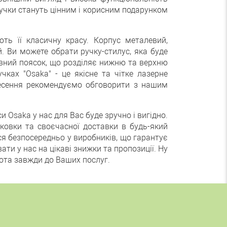
ручки стануть цінним і корисним подарунком
ть її класичну красу. Корпус металевий,
й. Ви можете обрати ручку-стилус, яка буде
вний поясок, що розділяє нижню та верхню
ках "Osaka" - це якісне та чітке лазерне
несення рекомендуємо обговорити з нашим
 Osaka у нас для Вас буде зручно і вигідно.
ковки та своєчасної доставки в будь-який
ся безпосередньо у виробників, що гарантує
ати у нас на цікаві знижки та пропозиції. Ну
обота завжди до Ваших послуг.