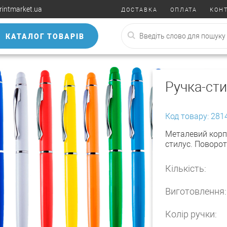
rintmarket.ua
ДОСТАВКА
ОПЛАТА
КОН
КАТАЛОГ ТОВАРІВ
Ручка-ст
Код товару: 281
Металевий корпу
стилус. Поворот
Кількість:
Виготовлення:
Колір ручки: