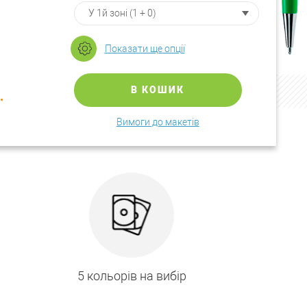
Показати ще опції
.
В КОШИК
Вимоги до макетів
5 кольорів на вибір