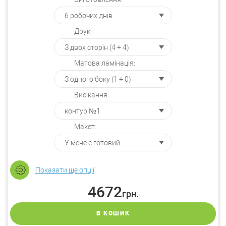
Друк:
Матова ламінація:
Висікання:
Макет:
Показати ще опції
4672
грн.
В КОШИК