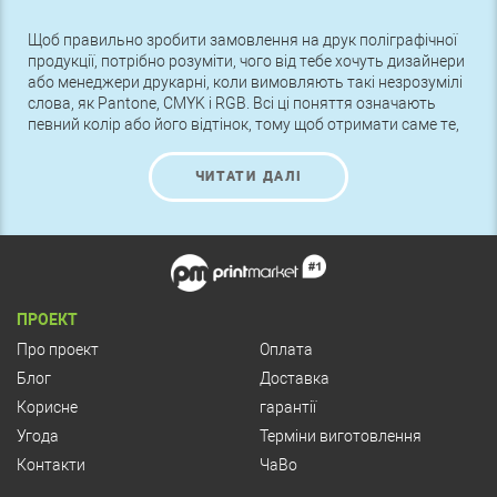
Щоб правильно зробити замовлення на друк поліграфічної
продукції, потрібно розуміти, чого від тебе хочуть дизайнери
або менеджери друкарні, коли вимовляють такі незрозумілі
слова, як Pantone, CMYK і RGB. Всі ці поняття означають
певний колір або його відтінок, тому щоб отримати саме те,
що потрібно, слід розуміти ці назви.
ЧИТАТИ ДАЛІ
ПРОЕКТ
Про проект
Оплата
Блог
Доставка
Корисне
гарантії
Угода
Терміни виготовлення
Контакти
ЧаВо