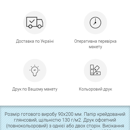
Доставка по Україні
Оперативна перевірка
макету
Друк по Вашому макету
Кольоровий друк
Розмір готового виробу 90х200 мм. Папір крейдований
глянсовий, щільністю 130 г/м2. Друк офсетний
(повнокольоровий) з однієї або двох сторін. Висікання