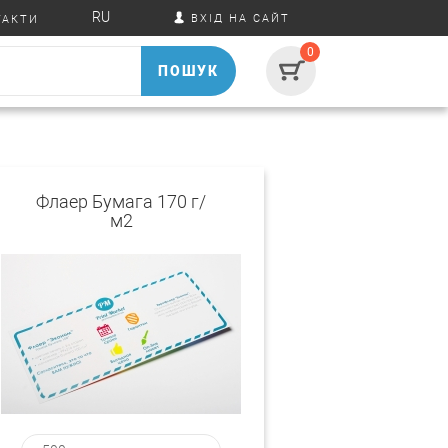
RU
ВХІД НА САЙТ
ТАКТИ
0
ПОШУК
Флаер Бумага 170 г/
м2