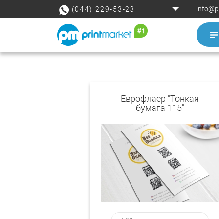
info@p
(044) 229-53-23
Еврофлаер "Тонкая
бумага 115"