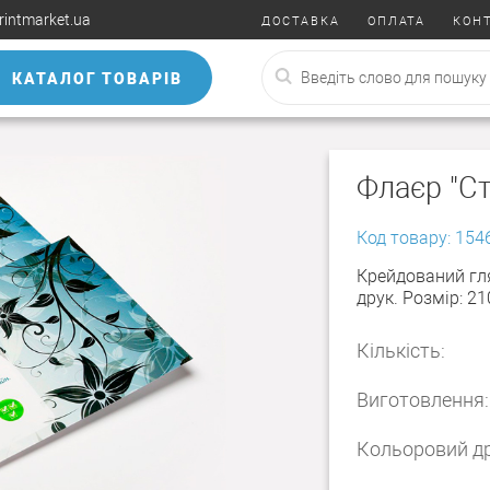
rintmarket.ua
ДОСТАВКА
ОПЛАТА
КОН
КАТАЛОГ ТОВАРІВ
Флаєр "Ст
Код товару: 154
Крейдований гл
друк. Розмір: 2
Кількість:
Виготовлення:
Кольоровий др