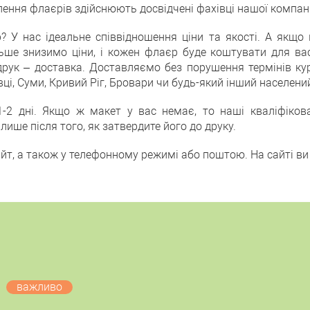
лення флаєрів здійснюють досвідчені фахівці нашої компані
р? У нас ідеальне співвідношення ціни та якості. А якщо
льше знизимо ціни, і кожен флаєр буде коштувати для в
 друк – доставка. Доставляємо без порушення термінів к
нівці, Суми, Кривий Ріг, Бровари чи будь-який інший населени
-2 дні. Якщо ж макет у вас немає, то наші кваліфіко
ише після того, як затвердите його до друку.
, а також у телефонному режимі або поштою. На сайті ви п
важливо