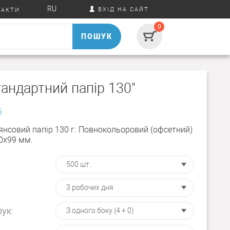
RU
ВХІД НА САЙТ
ТАКТИ
0
ПОШУК
андартний папір 130"
6
янсовий папір 130 г. Повнокольоровий (офсетний)
10х99 мм.
ук: