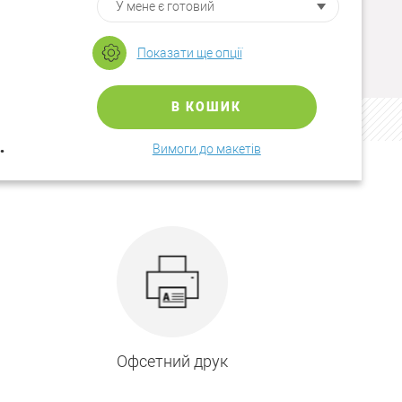
Показати ще опції
В КОШИК
.
Вимоги до макетів
Офсетний друк