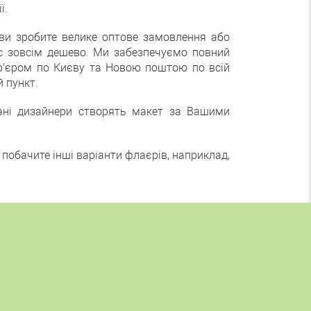
ї.
 ви зробите велике оптове замовлення або
ас зовсім дешево. Ми забезпечуємо повний
ур'єром по Києву та Новою поштою по всій
й пункт.
вані дизайнери створять макет за Вашими
обачите інші варіанти флаєрів, наприклад,