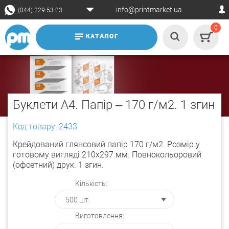
info@printmarket.ua
(044) 229-53-23
0
КАТАЛОГ
Буклети А4. Папір – 170 г/м2. 1 згин
Код товару: 2433
Крейдований глянсовий папір 170 г/м2. Розмір у
готовому вигляді 210х297 мм. Повнокольоровий
(офсетний) друк. 1 згин.
Кількість:
Виготовлення: