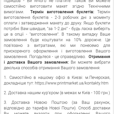
підійшов - Ви нічого не платите. Також Ви можете
самостійно виготовити макет згідно Технічними
вимогами.
Термін виготовлення буклетів:
Термін
виготовлення буклетів - 2-3 робочих дні з моменту
оплати і затвердження макету до друку. Якщо буклети
потрібні Вам швидше, "за 1-2 дні" - будь ласка виберіть
це в опції - "виготовлення". В такому випадку Ваше
замовлення буде коштувати на 10% дорожче. Це
пов'язано з витратами, які ми понесемо для
прискореного оформлення і виготовлення Вашого
замовлення. Погодьтеся - це справедливо.
Отримання
і доставка Вашого замовлення:
Ви можете вибрати
декілька способів отримання Вашого замовлення:
1. Самостійно в нашому офісі в Києві: м.Печерская,
докладніше тут: https://www.printmarket.ua/kontakty.htm
2. Доставка нашим кур'єром (в межах м Київ - 100 грн.)
3. Доставка Новою Поштою (за Ваш рахунок,
відповідно до тарифів Нової Пошти). Спосіб доставки
Ви можете вказати при оформленні Вашого