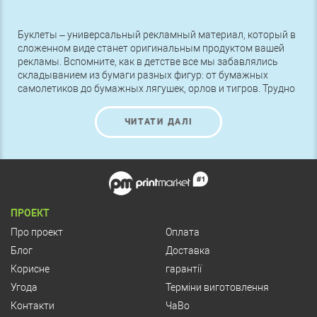
Буклеты – универсальный рекламный материал, который в
сложенном виде станет оригинальным продуктом вашей
рекламы. Вспомните, как в детстве все мы забавлялись
складыванием из бумаги разных фигур: от бумажных
самолетиков до бумажных лягушек, орлов и тигров. Трудно
поверить, как много радости могут принести несколько
листов бумаги. А великое японское искусство – оригами.
ЧИТАТИ ДАЛІ
Развиваясь в течение тысячелетий, оно превратилось в
культовый вид искусства. Оригинальное складывание
листа бумаги можно применить и в рекламе.
ПРОЕКТ
Про проект
Оплата
Блог
Доставка
Корисне
гарантії
Угода
Терміни виготовлення
Контакти
ЧаВо