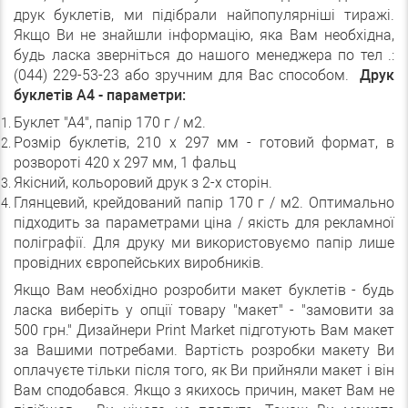
друк буклетів, ми підібрали найпопулярніші тиражі.
Якщо Ви не знайшли інформацію, яка Вам необхідна,
будь ласка зверніться до нашого менеджера по тел .:
(044) 229-53-23 або зручним для Вас способом.
Друк
буклетів А4 - параметри:
Буклет "А4", папір 170 г / м2.
Розмір буклетів, 210 х 297 мм - готовий формат, в
розвороті 420 х 297 мм, 1 фальц
Якісний, кольоровий друк з 2-х сторін.
Глянцевий, крейдований папір 170 г / м2. Оптимально
підходить за параметрами ціна / якість для рекламної
поліграфії. Для друку ми використовуємо папір лише
провідних європейських виробників.
Якщо Вам необхідно розробити макет буклетів - будь
ласка виберіть у опції товару "макет" - "замовити за
500 грн." Дизайнери Print Market підготують Вам макет
за Вашими потребами. Вартість розробки макету Ви
оплачуєте тільки після того, як Ви прийняли макет і він
Вам сподобався. Якщо з якихось причин, макет Вам не