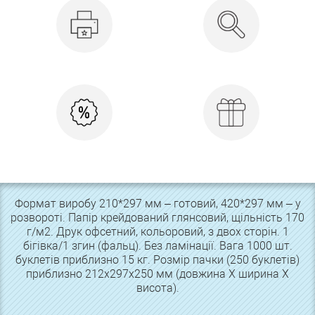
Формат виробу 210*297 мм – готовий, 420*297 мм – у
розвороті. Папір крейдований глянсовий, щільність 170
г/м2. Друк офсетний, кольоровий, з двох сторін. 1
бігівка/1 згин (фальц). Без ламінації. Вага 1000 шт.
буклетів приблизно 15 кг. Розмір пачки (250 буклетів)
приблизно 212х297х250 мм (довжина Х ширина Х
висота).