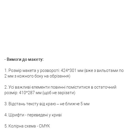
- Вимоги до макету:
1. Розмір макета у розвороті: 424*301 мм (вже з вильотами по
2 мм з кожного боку на обрізання)
2. Усі важливі елементи повинні поміститися в остаточний
розмір: 410*287 мм (щоб не зарізати)
3. Відстань тексту від краю – не ближче 5 мм
4. Шрифти - переведені у криві
5. Колірна схема - CMYK