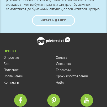
рекламы. Вспомните, как в детстве все мы забавлялись
складыванием из бумаги разных фигур: от бумажных
самолетиков до бумажных лягушек, орлов и тигров. Трудно
поверить, как много радости могут принести несколько
листов бумаги. А великое японское искусство – оригами.
ЧИТАТЬ ДАЛЕЕ
Развиваясь в течение тысячелетий, оно превратилось в
культовый вид искусства. Оригинальное складывание
листа бумаги можно применить и в рекламе.
ПРОЕКТ
О проекте
Оплата
Блог
Доставка
Полезное
Гарантии
Соглашение
Сроки изготовления
Контакты
ЧаВо