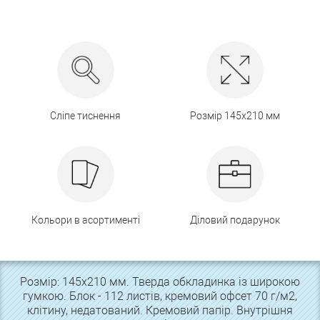
Сліпе тиснення
Розмір 145х210 мм
Кольори в асортименті
Діловий подарунок
Розмір: 145х210 мм. Тверда обкладинка із широкою
гумкою. Блок - 112 листів, кремовий офсет 70 г/м2,
клітину, недатований. Кремовий папір. Внутрішня