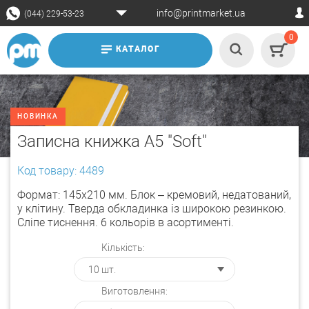
info@printmarket.ua
(044) 229-53-23
0
КАТАЛОГ
НОВИНКА
Записна книжка А5 "Soft"
Код товару: 4489
Формат: 145х210 мм. Блок – кремовий, недатований,
у клітину. Тверда обкладинка із широкою резинкою.
Сліпе тиснення. 6 кольорів в асортименті.
Кількість:
Виготовлення: