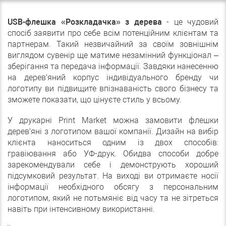
USB-флешка «Розкладачка» з дерева
- це чудовий
спосіб заявити про себе всім потенційним клієнтам та
партнерам. Такий незвичайний за своїм зовнішнім
виглядом сувенір ще матиме незамінний функціонал –
зберігання та передача інформації. Завдяки нанесенню
на дерев'яний корпус індивідуального бренду чи
логотипу ви підвищите впізнаваність свого бізнесу та
зможете показати, що цінуєте стиль у всьому.
У друкарні Print Market можна замовити флешки
дерев'яні з логотипом вашої компанії. Дизайн на вибір
клієнта наноситься одним із двох способів:
гравіювання або УФ-друк. Обидва способи добре
зарекомендували себе і демонструють хороший
підсумковий результат. На виході ви отримаєте носії
інформації необхідного обсягу з персональним
логотипом, який не потьмяніє від часу та не зітреться
навіть при інтенсивному використанні.