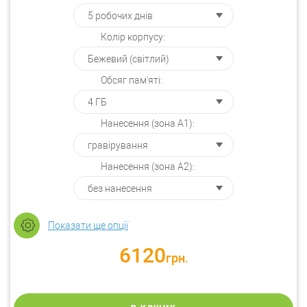
Колір корпусу:
Обсяг пам'яті:
Нанесення (зона А1):
Нанесення (зона А2):
Показати ще опції
6120
грн.