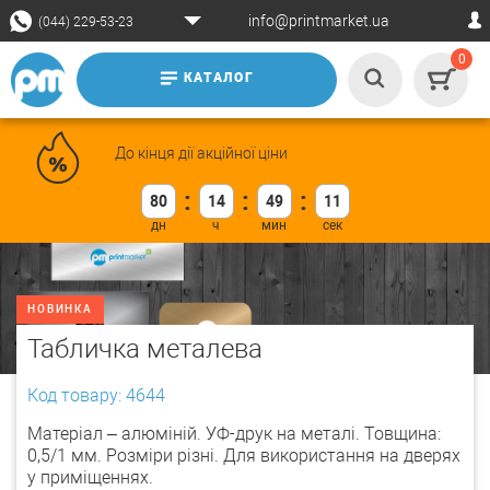
info@printmarket.ua
(044) 229-53-23
0
КАТАЛОГ
До кінця дії акційної ціни
80
14
49
11
НОВИНКА
Табличка металева
Код товару: 4644
Матеріал – алюміній. УФ-друк на металі. Товщина:
0,5/1 мм. Розміри різні. Для використання на дверях
у приміщеннях.