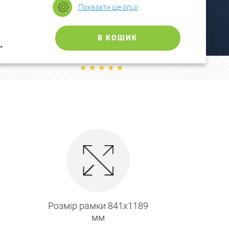
Показати ще опції
В КОШИК
.
0
Розмір рамки 841х1189
мм