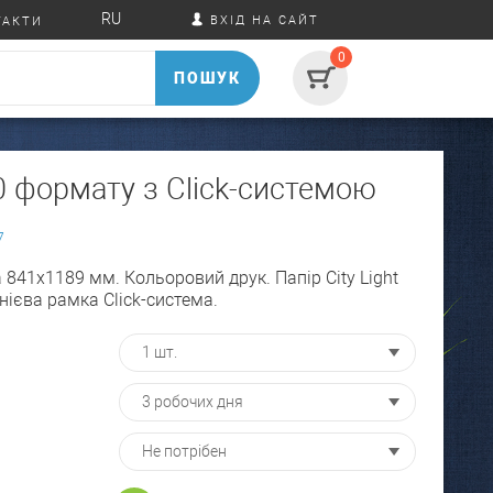
RU
ВХІД НА САЙТ
ТАКТИ
0
ПОШУК
0 формату з Click-системою
7
841х1189 мм. Кольоровий друк. Папір City Light
нієва рамка Click-система.