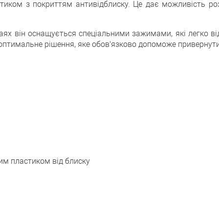
ком з покриттям антивідблиску. Це дає можливість роз
аях він оснащується спеціальними зажимами, які легко в
е оптимальне рішення, яке обов'язково допоможе привернути
им пластиком від блиску