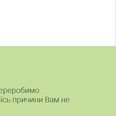
переробимо
їсь причини Вам не