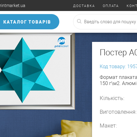
rintmarket.ua
ДОСТАВКА
ОПЛАТА
КОН
КАТАЛОГ ТОВАРІВ
Постер А
Код товару: 195
Формат плаката 
150 г\м2. Алюмі
Кількість:
Виготовлення:
Макет: