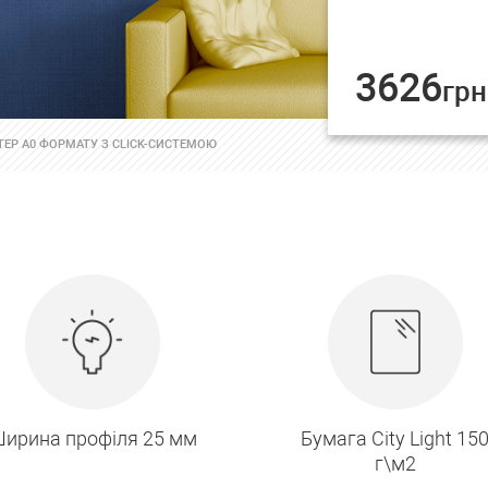
3626
грн
ЕР А0 ФОРМАТУ З CLICK-СИСТЕМОЮ
ирина профіля 25 мм
Бумага City Light 15
г\м2