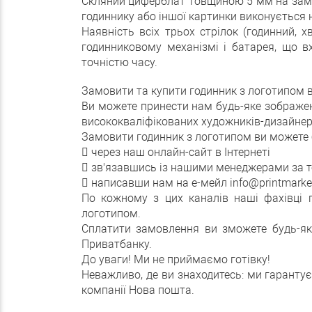
Скляний циферблат товщиною 5 мм на замо
годиннику або іншої картинки виконується 
Наявність всіх трьох стрілок (годинний, 
годинниковому механізмі і батарея, що в
точністю часу.
Замовити та купити годинник з логотипом 
Ви можете принести нам будь-яке зображен
висококваліфікованих художників-дизайнер
Замовити годинник з логотипом ви можете 
 через наш онлайн-сайт в Інтернеті
 зв'язавшись із нашими менеджерами за т
 написавши нам на е-мейл info@printmarket
По кожному з цих каналів наші фахівці 
логотипом.
Сплатити замовлення ви зможете будь-як
Приватбанку.
До уваги! Ми не приймаємо готівку!
Неважливо, де ви знаходитесь: ми гаранту
компанії Нова пошта.