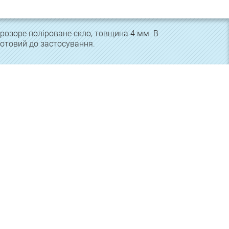
розоре поліроване скло, товщина 4 мм. В
готовий до застосування.