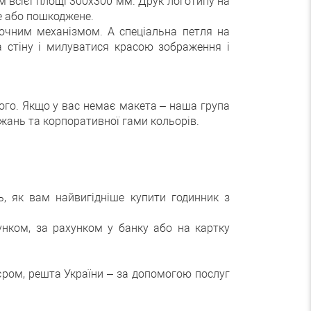
всієї площі 300х300 мм. Друк логотипу на
е або пошкоджене.
 точним механізмом. А спеціальна петля на
а стіну і милуватися красою зображення і
ого. Якщо у вас немає макета – наша група
жань та корпоративної гами кольорів.
, як вам найвигідніше купити годинник з
нком, за рахунком у банку або на картку
єром, решта України – за допомогою послуг