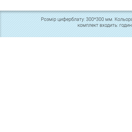
Розмір циферблату: 300*300 мм. Кольоро
комплект входить: годин