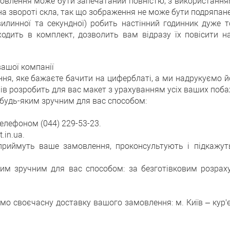
влення може бути запечатаний повністю, з використанням 
на звороті скла, так що зображення не може бути подряпан
хвилинної та секундної) робить настінний годинник дуже
ходить в комплект, дозволить вам відразу їх повісити н
вашої компанії
ня, яке бажаєте бачити на циферблаті, а ми надрукуємо й
ів розробить для вас макет з урахуванням усіх ваших поба
будь-яким зручним для вас способом:
елефоном (044) 229-53-23.
.in.ua.
приймуть ваше замовлення, проконсультують і підкажуть
им зручним для вас способом: за безготівковим розраху
ємо своєчасну доставку вашого замовлення: м. Київ – кур'