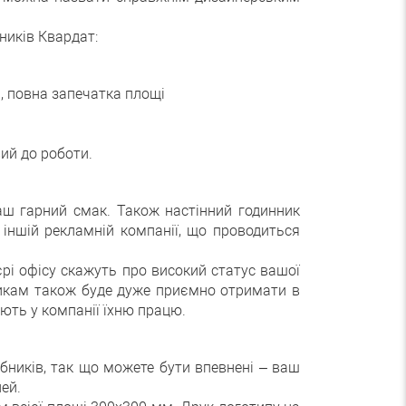
ників Квардат:
а, повна запечатка площі
ий до роботи.
ваш гарний смак. Також настінний годинник
іншій рекламній компанії, що проводиться
рі офісу скажуть про високий статус вашої
ітникам також буде дуже приємно отримати в
ують у компанії їхню працю.
ників, так що можете бути впевнені – ваш
ей.