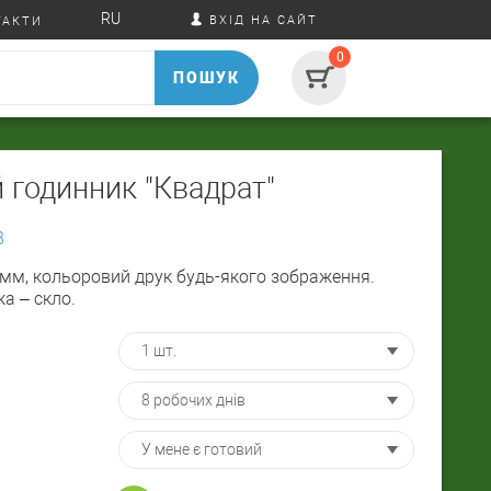
RU
ВХІД НА САЙТ
ТАКТИ
0
ПОШУК
 годинник "Квадрат"
8
 мм, кольоровий друк будь-якого зображення.
а – скло.