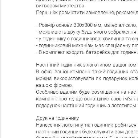
витвором мистецтва.
Перш ніж розмістити замовлення, рекоменду
- Розмір основи 300х300 мм, матеріал скло
- можливість друку будь-якого зображення н
- у годиннику є годинникова, хвилинна та с
- годинниковий механізм має спеціальну пет
- В комплект входить батарейка для годинни
Настінний годинник з логотипом вашої комп
В офісі вашої компанії такий годинник ст
можна використовувати як подарунок коле
вашою фірмою.
Особливо вдалим буде розміщення на насті
компанії, про те, що вона цінує своє ім'я
подарунок настінний годинник з логотипом н
Друк на годиннику
Нанесення логотипу на годинник робиться
настінний годинник буде служити вам довго