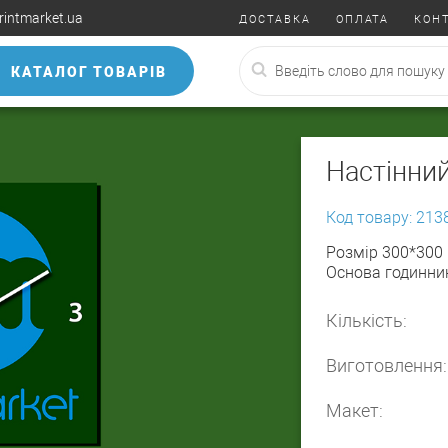
rintmarket.ua
ДОСТАВКА
ОПЛАТА
КОН
КАТАЛОГ ТОВАРІВ
Настінний
Код товару: 213
Розмір 300*300
Основа годинник
Кількість:
Виготовлення:
Макет: