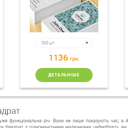
1136
грн.
ДЕТАЛЬНІШЕ
адрат
і дуже функціональна річ. Вони не лише показують час, 
ики Квадрат з різноманітними малюнками циферблату, я