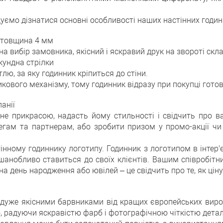
ємо дізнатися основні особливості наших настінних годин
, товщина 4 мм
а вибір замовника, якісний і яскравий друк на звороті скл
екундна стрілки
лю, за яку годинник кріпиться до стіни.
кового механізму, тому годинник відразу при покупці готов
анії
ане прикрасою, надасть йому стильності і свідчить про 
гам та партнерам, або зробити призом у промо-акції чи 
нному годиннику логотипу. Годинник з логотипом в інтер'є
 і шанобливо ставиться до своїх клієнтів. Вашим співроб
а день народження або ювілей – це свідчить про те, як цін
 дуже якісними барвниками від кращих європейських вироб
, радуючи яскравістю фарб і фотографічною чіткістю детал