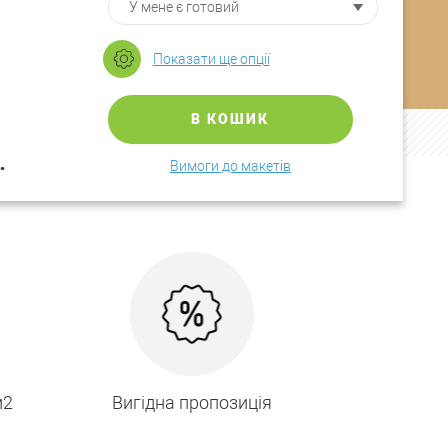
Показати ще опції
В КОШИК
.
Вимоги до макетів
м2
Вигідна пропозиція