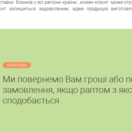
тавки бланків у всі регіони країни , кожен клієнт може 
єнт залишиться задоволеним, адже продукція виготовля
важливо
Ми повернемо Вам гроші або 
замовлення, якщо раптом з яко
сподобається