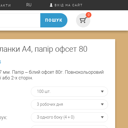
RU
ВХІД НА САЙТ
ТАКТИ
0
ПОШУК
ланки А4, папір офсет 80
4
 мм. Папір – білий офсет 80г. Повнокольоровий
ї або 2-х сторін.
ук: