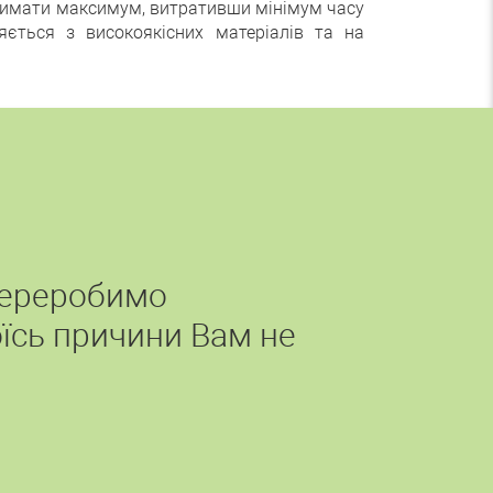
отримати максимум, витративши мінімум часу
ється з високоякісних матеріалів та на
переробимо
їсь причини Вам не