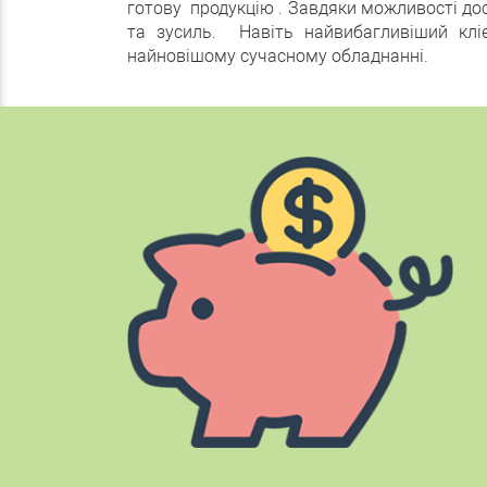
готову продукцію . Завдяки можливості дос
та зусиль. Навіть найвибагливіший клі
найновішому сучасному обладнанні.