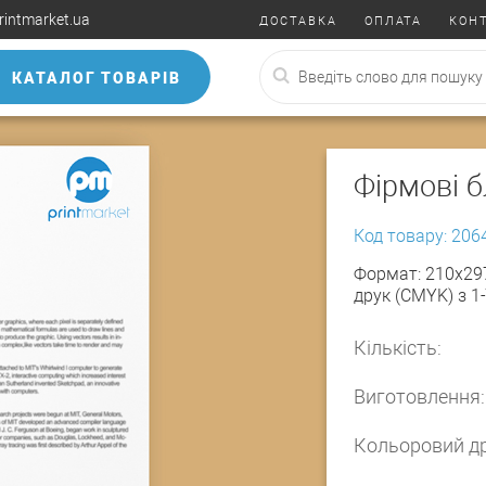
rintmarket.ua
ДОСТАВКА
ОПЛАТА
КОН
КАТАЛОГ ТОВАРІВ
Фірмові б
Код товару: 206
Формат: 210х297
друк (CMYK) з 1-
Кількість:
Виготовлення:
Кольоровий др