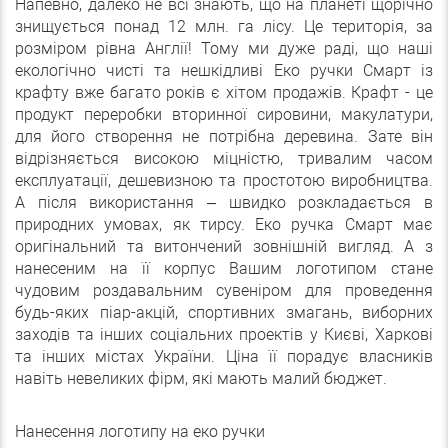
Напевно, далеко не всі знають, що на планеті щорічно
знищується понад 12 млн. га лісу. Це територія, за
розміром рівна Англії! Тому ми дуже раді, що наші
екологічно чисті та нешкідливі Еко ручки Смарт із
крафту вже багато років є хітом продажів. Крафт - це
продукт переробки вторинної сировини, макулатури,
для його створення не потрібна деревина. Зате він
відрізняється високою міцністю, тривалим часом
експлуатації, дешевизною та простотою виробництва.
А після використання – швидко розкладається в
природних умовах, як тирсу. Еко ручка Смарт має
оригінальний та витончений зовнішній вигляд. А з
нанесеним на її корпус Вашим логотипом стане
чудовим роздавальним сувеніром для проведення
будь-яких піар-акцій, спортивних змагань, виборних
заходів та інших соціальних проектів у Києві, Харкові
та інших містах України. Ціна її порадує власників
навіть невеликих фірм, які мають малий бюджет.
Нанесення логотипу на еко ручки