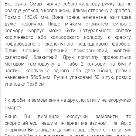
Еко ручка Смарт являє собою кулькову ручку, що не
розкручується, з ковпачком, цілком створену з крафта.
Розмір: 150х9 мм. Вона тонка, елегантна, виглядає
дуже незвично. Пише м'яким стрижнем синього
кольору. Корпус може бути натурального світло-
коричневого або кольорового кольору, з крафту,
пофарбованого екологічною нешкідливою фарбою:
білий, чорний, червоний, помаранчевий, жовтий,
салатовий, блакитний. Друк логотипу проводиться
методом тамподруку в 1 або 2 кольори, на бічній
частині корпусу з одного або двох боків, розмір
нанесення 55х5 мм. Ручки упаковані 50 штук, розмір
упаковки 15х8 см.
Як зробити замовлення на друк логотипу на екоручках
Смарт?
Якщо Ви вирішили екоручки замовити, то
скористайтесь нашим інтернет-магазином. На його
сторінках Ви знайдете даний товар, оберете ті опції, які