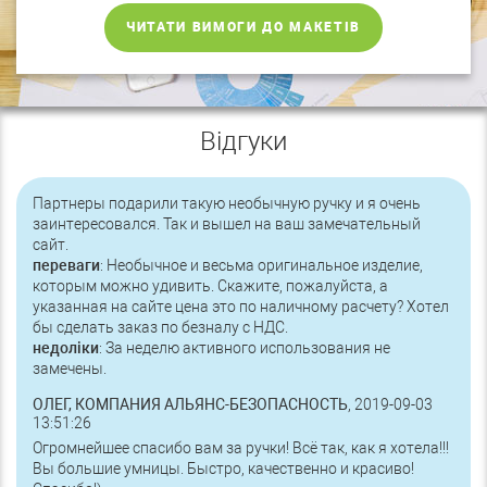
ЧИТАТИ ВИМОГИ ДО МАКЕТІВ
Відгуки
Партнеры подарили такую необычную ручку и я очень
заинтересовался. Так и вышел на ваш замечательный
сайт.
переваги
: Необычное и весьма оригинальное изделие,
которым можно удивить. Скажите, пожалуйста, а
указанная на сайте цена это по наличному расчету? Хотел
бы сделать заказ по безналу с НДС.
недоліки
: За неделю активного использования не
замечены.
ОЛЕГ, КОМПАНИЯ АЛЬЯНС-БЕЗОПАСНОСТЬ
, 2019-09-03
13:51:26
Огромнейшее спасибо вам за ручки! Всё так, как я хотела!!!
Вы большие умницы. Быстро, качественно и красиво!