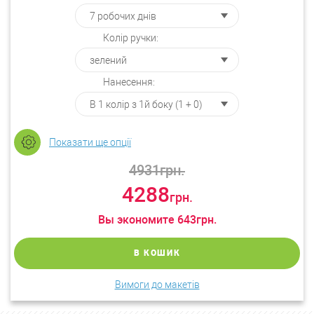
Колір ручки:
Нанесення:
Показати ще опції
4931
грн.
4288
грн.
Вы экономите
643
грн.
В КОШИК
Вимоги до макетів