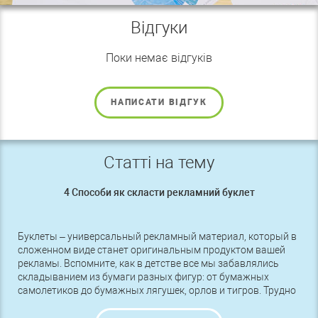
Відгуки
Поки немає відгуків
НАПИСАТИ ВІДГУК
Статті на тему
4 Способи як скласти рекламний буклет
Буклеты – универсальный рекламный материал, который в
сложенном виде станет оригинальным продуктом вашей
рекламы. Вспомните, как в детстве все мы забавлялись
складыванием из бумаги разных фигур: от бумажных
самолетиков до бумажных лягушек, орлов и тигров. Трудно
поверить, как много радости могут принести несколько
листов бумаги. А великое японское искусство – оригами.