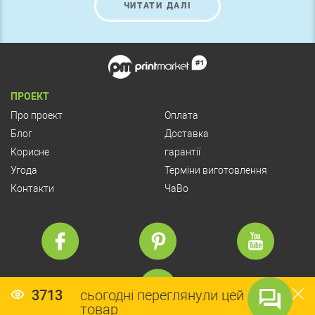
ЧИТАТИ ДАЛІ
Развиваясь в течение тысячелетий, оно превратилось в
культовый вид искусства. Оригинальное складывание
листа бумаги можно применить и в рекламе.
ПРОЕКТ
Про проект
Оплата
Блог
Доставка
Корисне
гарантії
Угода
Терміни виготовлення
Контакти
ЧаВо
3713
сьогодні переглянули цей
товар