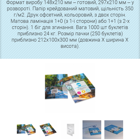
Формат виробу 148х210 мм – готовий, 297х210 мм – у
розвороті. Папір крейдований матовий, щільність 350
г/м2. Друк офсетний, кольоровий, з двох сторін.
Матова ламінація 1+0 (з 1-ї сторони) або 1+1 (з 2-х
сторін). 1 біг для згинання. Вага 1000 шт буклетів
приблизно 24 кг. Розмір пачки (250 буклетів)
приблизно 212х100х300 мм (довжина Х ширина Х
висота).