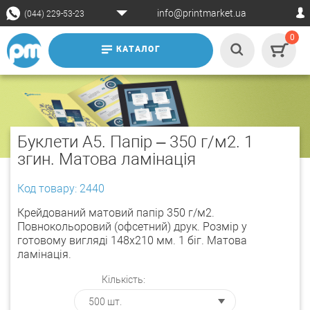
info@printmarket.ua
(044) 229-53-23
0
КАТАЛОГ
Буклети А5. Папір – 350 г/м2. 1
згин. Матова ламінація
Код товару: 2440
Крейдований матовий папір 350 г/м2.
Повнокольоровий (офсетний) друк. Розмір у
готовому вигляді 148х210 мм. 1 біг. Матова
ламінація.
Кількість: