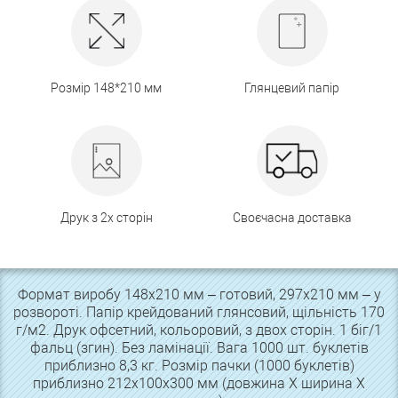
Розмір 148*210 мм
Глянцевий папір
Друк з 2х сторін
Своєчасна доставка
Формат виробу 148х210 мм – готовий, 297х210 мм – у
розвороті. Папір крейдований глянсовий, щільність 170
г/м2. Друк офсетний, кольоровий, з двох сторін. 1 біг/1
фальц (згин). Без ламінації. Вага 1000 шт. буклетів
приблизно 8,3 кг. Розмір пачки (1000 буклетів)
приблизно 212х100х300 мм (довжина Х ширина Х