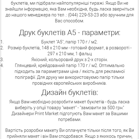
буклетів, ми підібрали найпопулярніші тиражі. Якщо Ви не
знайшли інформацію, яка Вам необхідна, будь ласка зверніться
до нашого менеджера по тел .: (044) 229-53-23 або зручним для
Вас способом.
Друк буклетів А5 - параметри:
Буклет "А5", папір 170 г / м2.
Розмір буклетів, 148 х 210 мм - готовий формат, в розвороті -
297 х 210 мм, 1 фальц
Якісний, кольоровий друк з 2-х сторін.
Глянцевий, крейдований папір 170 г / м2. Оптимально
підходить за параметрами ціна / якість для рекламної
поліграфії. Для друку ми використовуємо папір тільки
провідних європейських виробників.
Дизайн буклетів:
Якщо Вам необхідно розробити макет буклетів - будь ласка
виберіть у опції товару "макет" - "замовити за 500 грн."
Дизайнери Print Market підготують Вам макет за Вашими
потребами.
Вартість розробки макету Ви оплачуєте тільки після того, як Ви
прийняли макет і він Вам сподобався. Якщо з якихось причин,