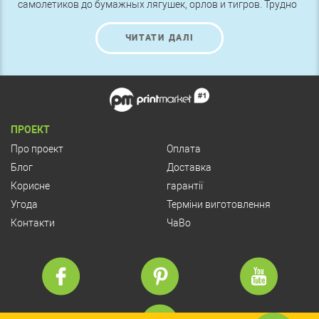
самолетиков до бумажных лягушек, орлов и тигров. Трудно
поверить, как много радости могут принести несколько
листов бумаги. А великое японское искусство – оригами.
ЧИТАТИ ДАЛІ
Развиваясь в течение тысячелетий, оно превратилось в
культовый вид искусства. Оригинальное складывание
листа бумаги можно применить и в рекламе.
ПРОЕКТ
Про проект
Оплата
Блог
Доставка
Корисне
гарантії
Угода
Терміни виготовлення
Контакти
ЧаВо