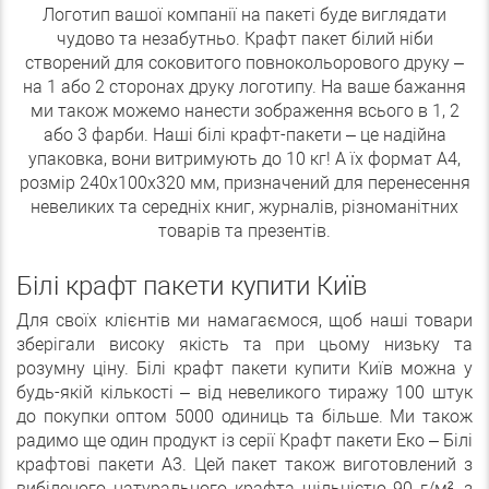
Логотип вашої компанії на пакеті буде виглядати
чудово та незабутньо. Крафт пакет білий ніби
створений для соковитого повнокольорового друку –
на 1 або 2 сторонах друку логотипу. На ваше бажання
ми також можемо нанести зображення всього в 1, 2
або 3 фарби. Наші білі крафт-пакети – це надійна
упаковка, вони витримують до 10 кг! А їх формат А4,
розмір 240х100х320 мм, призначений для перенесення
невеликих та середніх книг, журналів, різноманітних
товарів та презентів.
Білі крафт пакети купити Київ
Для своїх клієнтів ми намагаємося, щоб наші товари
зберігали високу якість та при цьому низьку та
розумну ціну. Білі крафт пакети купити Київ можна у
будь-якій кількості – від невеликого тиражу 100 штук
до покупки оптом 5000 одиниць та більше. Ми також
радимо ще один продукт із серії Крафт пакети Еко – Білі
крафтові пакети А3. Цей пакет також виготовлений з
вибіленого натурального крафта щільністю 90 г/м², з