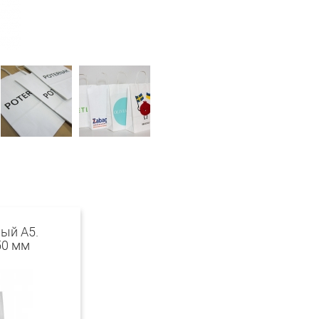
лый А5.
50 мм