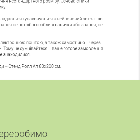
ння нестандартного розміру. Основа стійки
ку.
складається і упаковується в нейлоновий чохол, що
ання не потрібні особливі навички або знання, це
електронною поштою, а також самостійно – через
ни. Тому не сумнівайтеся – ваше готове замовлення
не знаходилися.
ди – Стенд Ролл Ап 80х200 см.
переробимо