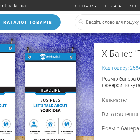
rintmarket.ua
ДОСТАВКА
ОПЛАТА
КОН
КАТАЛОГ ТОВАРІВ
X Банер "
Код товару: 258
Розмір банера 0,6
люверси по кутах
Кількість:
Виготовлення:
Розмір банера