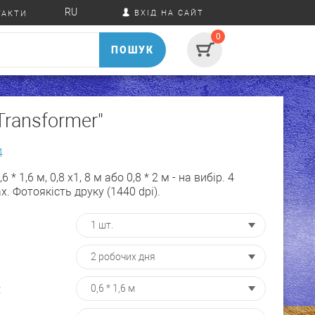
RU
ВХІД НА САЙТ
ТАКТИ
0
ПОШУК
Transformer"
4
 * 1,6 м, 0,8 х1, 8 м або 0,8 * 2 м - на вибір. 4
. Фотоякість друку (1440 dpi).
: