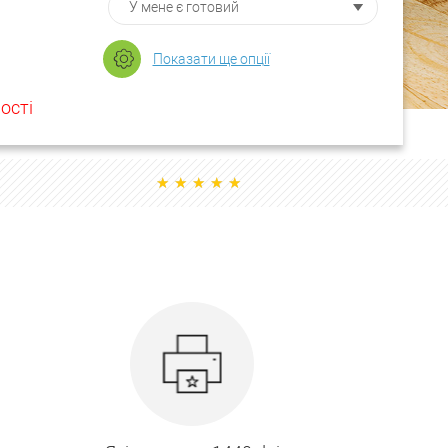
Показати ще опції
ості