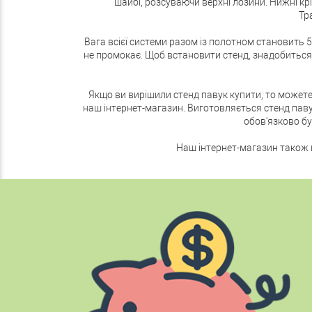
шайбі, розсуваючи верхні лозини. Нижні к
Тр
Вага всієї системи разом із полотном становить 5
не промокає. Щоб встановити стенд, знадобиться 
Якщо ви вирішили стенд павук купити, то может
наш інтернет-магазин. Виготовляється стенд павук
обов'язково бу
Наш інтернет-магазин також м