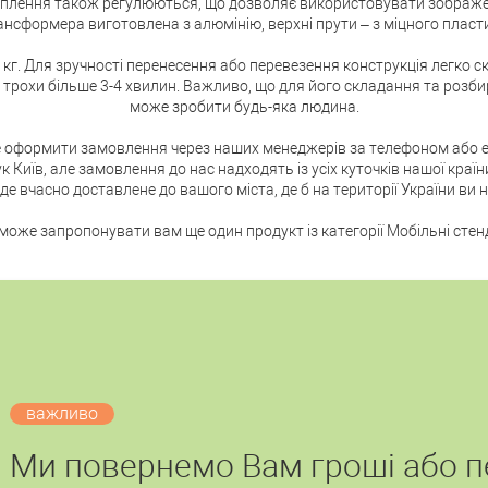
ріплення також регулюються, що дозволяє використовувати зображе
ансформера виготовлена ​​з алюмінію, верхні прути – з міцного пласти
 кг. Для зручності перенесення або перевезення конструкція легко 
трохи більше 3-4 хвилин. Важливо, що для його складання та розбир
може зробити будь-яка людина.
е оформити замовлення через наших менеджерів за телефоном або 
 Київ, але замовлення до нас надходять із усіх куточків нашої краї
де вчасно доставлене до вашого міста, де б на території України ви 
оже запропонувати вам ще один продукт із категорії Мобільні стен
важливо
Ми повернемо Вам гроші або 