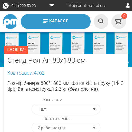
info@printmarket.ua
(044) 229-53-23
0
КАТАЛОГ
НОВИНКА
Стенд Рол Ап 80х180 см
Код товару: 4762
Розмір банера 800*1800 мм. Фотоякість друку (1440
dpi). Вага конструкції 2,2 кг (без полотна).
Кількість:
Виготовлення: