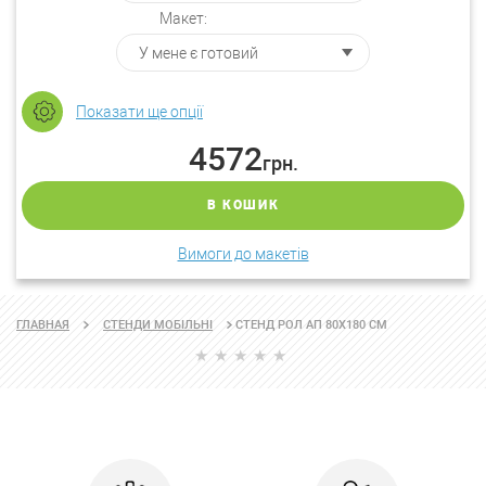
Макет:
Показати ще опції
4572
грн.
В КОШИК
Вимоги до макетів
СТЕНД РОЛ АП 80Х180 СМ
ГЛАВНАЯ
СТЕНДИ МОБІЛЬНІ