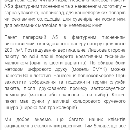
А5 з фактурним тисненням та з нанесенням логотипу –
гарна упаковка, наприклад, для канцелярських товарів
чи рекламних солодощів, для сувенірів чи косметики,
для рекламних матеріалів чи невеликих книг.
Пакет паперовий А5 з фактурним тисненням
виготовлений з крейдованого паперу паперу щільністю
200 г/м². Розташування вертикальне. Лицьова сторона
пакету по всій площі покрита креативним тисненим
малюнком (один із шести варіантів). По обидва боки
методом цифрового друку (модель CMYK) можна
нанести Ваш логотип. Нанесення повнокольорове. Щоб
захистити зображення та подовжити термін служби
пакета, після друкованого процесу застосовується
ламінація (матова або глянсова – на вибір). Кожен
пакет має ручки у вигляді кольорового крученого
шнура (широка палітра кольорів).
Ми добре знаємо, що багато наших клієнтів
зацікавлені в екологічних рішеннях. Тим більше, що все