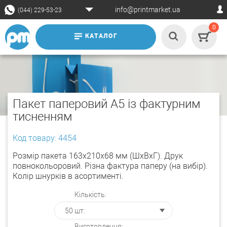
info@printmarket.ua
(044) 229-53-23
0
КАТАЛОГ
Пакет паперовий А5 із фактурним
тисненням
Код товару: 4454
Розмір пакета 163х210х68 мм (ШхВхГ). Друк
повнокольоровий. Різна фактура паперу (на вибір).
Колір шнурків в асортименті.
Кількість:
Виготовлення: