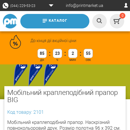
info@printmarket.ua
(044) 229-53-23
0
КАТАЛОГ
До кінця дії акційної ціни
85
23
2
55
Мобільний краплеподібний прапор
BIG
Код товару: 2101
Мобільний краплеподібний прапор. Наскрізний
повнокольоровий друк. Розмір полотна 96 х 392 см.