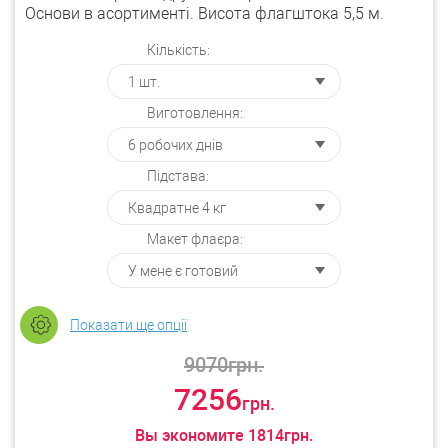
Основи в асортименті. Висота флагштока 5,5 м.
Кількість:
Виготовлення:
Підстава:
Макет флаєра:
Показати ще опції
9070
грн.
7256
грн.
Вы экономите
1814
грн.