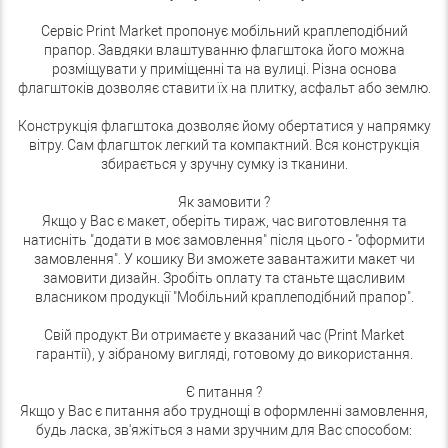
Сервіс Print Market пропонує мобільний краплеподібний
прапор. Завдяки влаштуванню флагштока його можна
розміщувати у приміщенні та на вулиці. Різна основа
флагштоків дозволяє ставити їх на плитку, асфальт або землю.
Конструкція флагштока дозволяє йому обертатися у напрямку
вітру. Сам флагшток легкий та компактний. Вся конструкція
збирається у зручну сумку із тканини.
Як замовити ?
Якщо у Вас є макет, оберіть тираж, час виготовлення та
натисніть "додати в моє замовлення" після цього - "оформити
замовлення". У кошику Ви зможете завантажити макет чи
замовити дизайн. Зробіть оплату та станьте щасливим
власником продукції "Мобільний краплеподібний прапор".
Свій продукт Ви отримаєте у вказаний час (Print Market
гарантії), у зібраному вигляді, готовому до використання.
Є питання ?
Якщо у Вас є питання або труднощі в оформленні замовлення,
будь ласка, зв'яжіться з нами зручним для Вас способом: