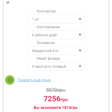
м.
Количество:
Изготовление:
Основание:
Макет флаера:
Показать еще опции
9070
грн.
7256
грн.
Вы экономите
1814
грн.