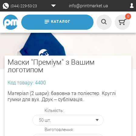
info@printmarket.ua
(044) 229-53-23
0
КАТАЛОГ
Маски "Преміум" з Вашим
логотипом
Код товару: 4400
Матеріал (2 шари): бавовна та поліестер. Круглі
гумки для вух. Друк – сублімація.
Кількість:
Виготовлення: