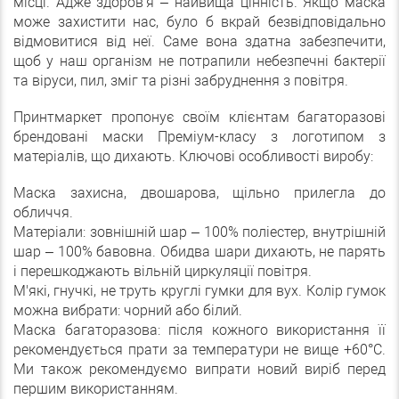
місці. Адже здоров'я – найвища цінність. Якщо маска
може захистити нас, було б вкрай безвідповідально
відмовитися від неї. Саме вона здатна забезпечити,
щоб у наш організм не потрапили небезпечні бактерії
та віруси, пил, зміг та різні забруднення з повітря.
Принтмаркет пропонує своїм клієнтам багаторазові
брендовані маски Преміум-класу з логотипом з
матеріалів, що дихають. Ключові особливості виробу:
Маска захисна, двошарова, щільно прилегла до
обличчя.
Матеріали: зовнішній шар – 100% поліестер, внутрішній
шар – 100% бавовна. Обидва шари дихають, не парять
і перешкоджають вільній циркуляції повітря.
М'які, гнучкі, не труть круглі гумки для вух. Колір гумок
можна вибрати: чорний або білий.
Маска багаторазова: після кожного використання її
рекомендується прати за температури не вище +60°С.
Ми також рекомендуємо випрати новий виріб перед
першим використанням.