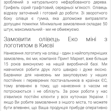
зроблений з натурального нефарбованого дерева.
Грифель сірий графітовий, середньої м'якості. Олівець
відразу заточений і готовий до роботи. Зі зворотного
боку олівця є гумка, яка допоможе виправляти
допущені помилки. Мінімальне замовлення складає 50
штук, максимальний - ми не обмежуємо.
Замовити олівець Еко міні з
логотипом в Києві
Нанесення логотипу на олівці - один з найпопулярніших
замовлень, які ми, компанія Принт Маркет, вже більше
15 років виконуємо на нашій виробничій базі. Ми
навчилися робити друк лого швидко і дуже якісно.
Барвники для нанесень ми закуповуємо у наших
постійних і перевірених постачальників в країнах ЄС,
тому впевнені в тому, що нанесення з часом не
потріскаються і не облізуть. За роки роботи у нас
з'явилися постійні клієнти у всіх куточках України. І
якщо Ви робите замовлення з іншого міста, то можете
бути впевнені, що Ваша продукція прибуде оперативно