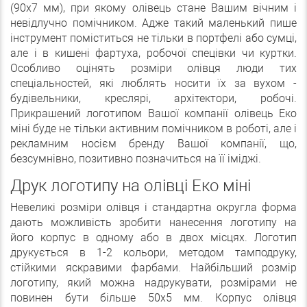
(90х7 мм), при якому олівець стане Вашим вічним і
невідлучно помічником. Адже такий маленький пише
інструмент поміститься не тільки в портфелі або сумці,
але і в кишені фартуха, робочої спецівки чи куртки.
Особливо оцінять розміри олівця люди тих
спеціальностей, які люблять носити їх за вухом -
будівельники, креслярі, архітектори, робочі.
Прикрашений логотипом Вашої компанії олівець Еко
міні буде не тільки активним помічником в роботі, але і
рекламним носієм бренду Вашої компанії, що,
безсумнівно, позитивно позначиться на її іміджі.
Друк логотипу на олівці Еко міні
Невеликі розміри олівця і стандартна округла форма
дають можливість зробити нанесення логотипу на
його корпус в одному або в двох місцях. Логотип
друкується в 1-2 кольори, методом тамподруку,
стійкими яскравими фарбами. Найбільший розмір
логотипу, який можна надрукувати, розмірами не
повинен бути більше 50х5 мм. Корпус олівця