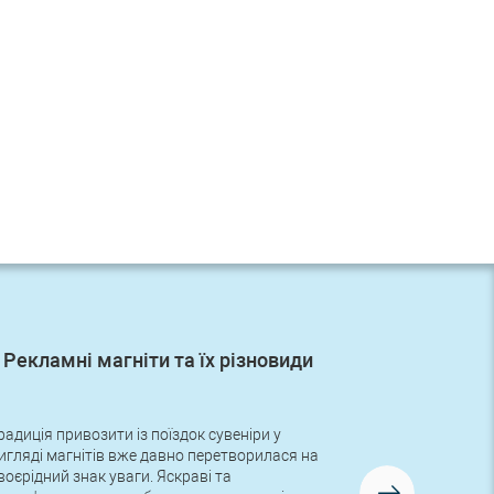
Рекламні магніти та їх різновиди
Перше
радиція привозити із поїздок сувеніри у
Друзі, в неді
игляді магнітів вже давно перетворилася на
замовлення з
воєрідний знак уваги. Яскраві та
логотипом! Ру