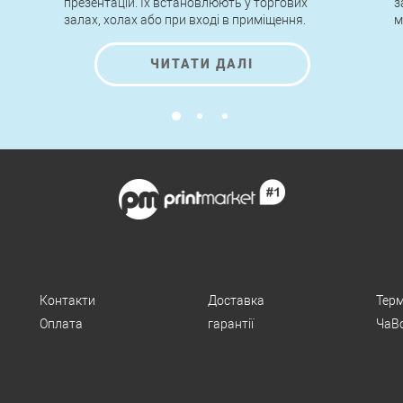
презентацій. Їх встановлюють у торгових
з
залах, холах або при вході в приміщення.
м
о
т
ЧИТАТИ ДАЛІ
Контакти
Доставка
Терм
Оплата
гарантії
ЧаВ