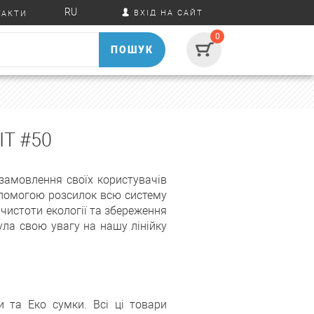
RU
ВХІД НА САЙТ
ТАКТИ
0
ПОШУК
Т #50
 замовлення своїх користувачів
допомогою розсилок всю систему
 чистоти екології та збереження
ула свою увагу на нашу лінійку
и та Еко сумки. Всі ці товари