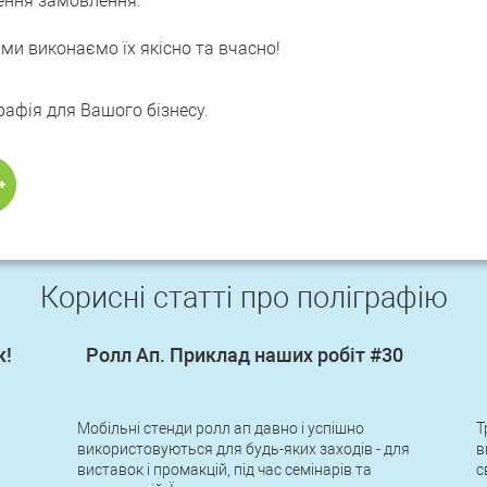
ння замовлення.
ми виконаємо їх якісно та вчасно!
рафія для Вашого бізнесу.
Корисні статті про поліграфію
к!
Ролл Ап. Приклад наших робіт #30
Мобільні стенди ролл ап давно і успішно
Т
використовуються для будь-яких заходів - для
в
виставок і промакцій, під час семінарів та
с