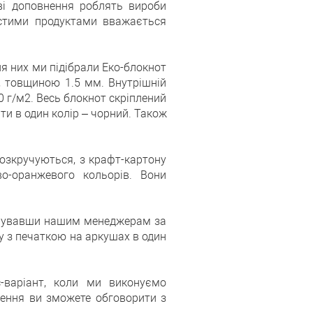
ові доповнення роблять вироби
истими продуктами вважається
я них ми підібрали Еко-блокнот
, товщиною 1.5 мм. Внутрішній
0 г/м2. Весь блокнот скріплений
ти в один колір – чорний. Також
розкручуються, з крафт-картону
о-оранжевого кольорів. Вони
фонувавши нашим менеджерам за
у з печаткою на аркушах в один
-варіант, коли ми виконуємо
лення ви зможете обговорити з