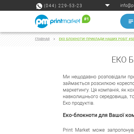
info@p
(044) 229-53-23
ГЛАВНАЯ
ЕКО БЛОКНОТИ! ПРИКЛАДИ НАШИХ РОБІТ #5
ЕКО 
Ми нещодавно розповідали про 
займається розсилкою кореспон
маркетингу. Ця компанія, як ко
навколишнього середовища, том
Еко продуктів.
Еко-блокноти для Вашої ком
Print Market може запропонув