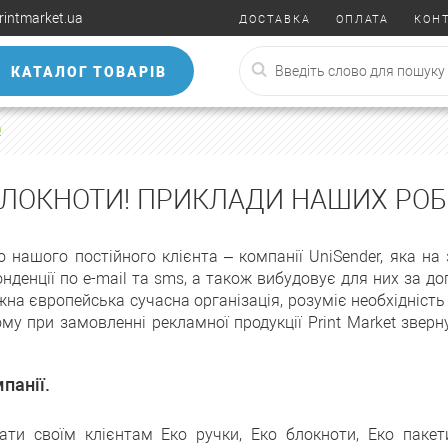
rintmarket.ua
ДОСТАВКА
ОПЛАТА
КОН
КАТАЛОГ ТОВАРІВ
0
БЛОКНОТИ! ПРИКЛАДИ НАШИХ РОБІ
нашого постійного клієнта – компанії UniSender, яка на
денції по e-mail та sms, а також вибудовує для них за 
жна європейська сучасна організація, розуміє необхідність
у при замовленні рекламної продукції Print Market зверн
панії.
ати своїм клієнтам Еко ручки, Еко блокноти, Еко пакет