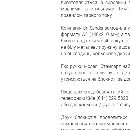
виготовляються із сировини в
модними та стильними. Тим б
правилом гарного тону.
Компанія UniSender замовила у
формату А5 (148х210 мм) з тв
блок складається з 40 аркушів 
на білу металеву пружину з дов
на обкладинці кольорова дизайн
Еко ручки моделі Стандарт най
натурального кольору з дет
утримуються на блокноті за до
Якщо вам сподобався такий ко
телефоном Київ (044) 229-5323
або два кольори. Друк логотипу
Друк блокнотів проводиться
замовлення протягом кількох 