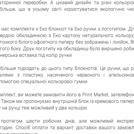
торинної переробки. А цікавий дизайн та різні кольор
ільше, що в усьому світі користуватися екологічно ч
 нас комплекти з Еко блокнот та Еко ручки з логотипом. Дл
ердою обкладинкою з Еко картону натурального кольору
тонкого білого офсетного паперу без зображень і лінійок, 8
гого боку. Друк логотипу на обкладинці було вирішено роби
ерська вставка під колір ручки.
більше підходять до цього типу блокнотів. Це ручки, що 
алями з пластику насиченого червоного і апельсинов
помогою спеціальної кольорової гумки.
мплект, ви можете замовити його в Print Market, зателе
. Також ми пропонуємо внутрішній блок із кремового папер
 на ручці теж можливий у два кольори.
 протягом шести робочих днів, але можливий експрес
годин. Спосіб оплати та варіант доставки вашого замов