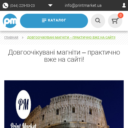
info@printmarket.ua
(044) 229-53-23
0
КАТАЛОГ
ГЛАВНАЯ
ДОВГООЧІКУВАНІ МАГНІТИ – ПРАКТИЧНО ВЖЕ НА САЙТІ!
Довгоочікувані магніти – практично
вже на сайті!