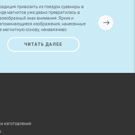
радиция привозить из поездок сувениры в
Друзья, в во
иде магнитов уже давно превратилась в
первый заказ
воеобразный знак внимания. Яркие и
логотипом! Р
апоминающиеся изображения, нанесенные
изготовлена 
а магнитную основу, ненавязчиво
AutoNova-D.
редлагают ознакомиться с представленной
а них информацией и полюбоваться на
ЧИТАТЬ ДАЛЕЕ
расивые рисунки.
ки изготовления
о