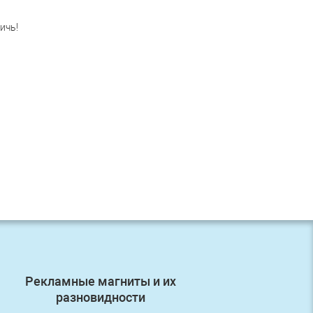
ичь!
Рекламные магниты и их
Первый з
разновидности