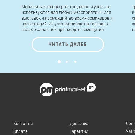
Мобильные стенды ролл ап давно и успешно
Т
используются для любых мероприятий – для
в
выставок и промакций, во время семинаров и
с
презентаций. Их устанавливают в торговых
з
залах, холлах или при входе в помещение.
н
Легкие по конструкции, быстрые в сборке и
п
разборке, стенды roll up позволяют
н
ЧИТАТЬ ДАЛЕЕ
передвигать, переносить и устанавливать их
к
за считанные минуты без применения
инструментов и помощи специалистов.
Контакты
Доставка
Сро
Оплата
Гарантии
ЧаВ